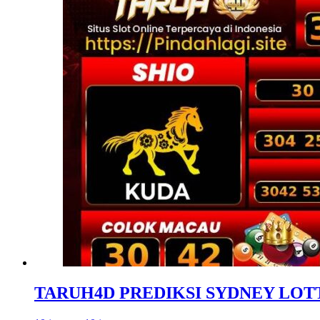
TARUH4D PREDIKSI SYDNEY LOTT