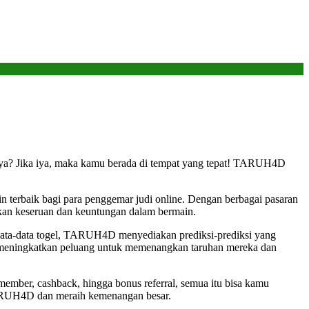
ercaya? Jika iya, maka kamu berada di tempat yang tepat! TARUH4D
in terbaik bagi para penggemar judi online. Dengan berbagai pasaran
kan keseruan dan keuntungan dalam bermain.
 data-data togel, TARUH4D menyediakan prediksi-prediksi yang
at meningkatkan peluang untuk memenangkan taruhan mereka dan
mber, cashback, hingga bonus referral, semua itu bisa kamu
 TARUH4D dan meraih kemenangan besar.