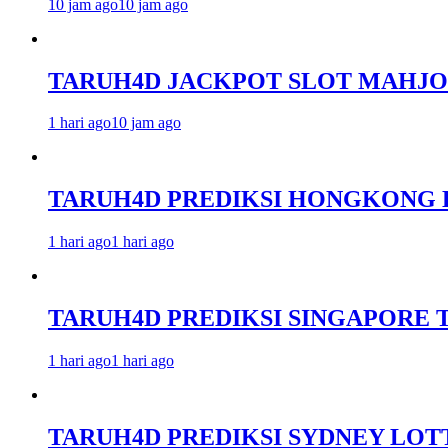
10 jam ago
10 jam ago
TARUH4D JACKPOT SLOT MAHJONG 
1 hari ago
10 jam ago
TARUH4D PREDIKSI HONGKONG L
1 hari ago
1 hari ago
TARUH4D PREDIKSI SINGAPORE TO
1 hari ago
1 hari ago
TARUH4D PREDIKSI SYDNEY LOTT