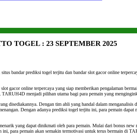
O TOGEL : 23 SEPTEMBER 2025
 situs bandar prediksi togel terjitu dan bandar slot gacor online terp
dar slot gacor online terpercaya yang siap memberikan pengalaman berma
rik, TARUH4D menjadi pilihan utama bagi para pemain yang mengingin
u yang disediakannya. Dengan tim ahli yang handal dalam menganalisis
enangan. Dengan adanya prediksi togel terjitu ini, para pemain dap
rik yang dapat dinikmati oleh para pemain. Mulai dari bonus new me
n ini, para pemain akan semakin termotivasi untuk terus bermain di