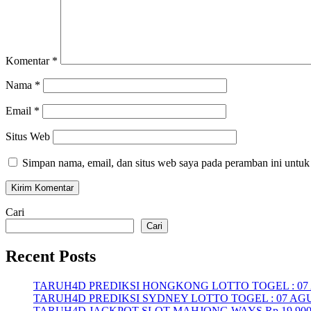
Komentar
*
Nama
*
Email
*
Situs Web
Simpan nama, email, dan situs web saya pada peramban ini untuk
Cari
Cari
Recent Posts
TARUH4D PREDIKSI HONGKONG LOTTO TOGEL : 07 
TARUH4D PREDIKSI SYDNEY LOTTO TOGEL : 07 AGU
TARUH4D JACKPOT SLOT MAHJONG WAYS Rp.19.900.0