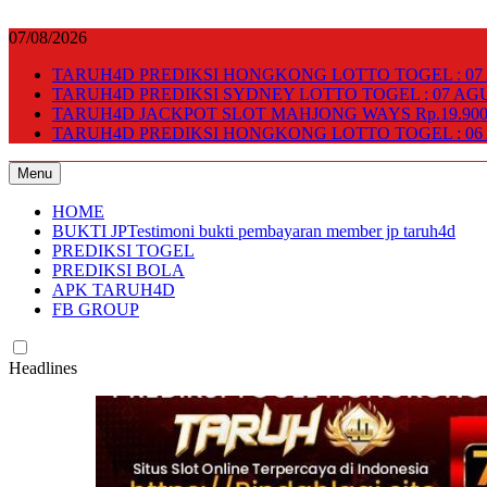
Skip
to
07/08/2026
content
TARUH4D PREDIKSI HONGKONG LOTTO TOGEL : 07 
TARUH4D PREDIKSI SYDNEY LOTTO TOGEL : 07 AGU
TARUH4D JACKPOT SLOT MAHJONG WAYS Rp.19.900.0
TARUH4D PREDIKSI HONGKONG LOTTO TOGEL : 06 
Menu
BUKTI JP TARUH4D
SITUS PALING TERPERCAYA DIBUMI
HOME
BUKTI JP
Testimoni bukti pembayaran member jp taruh4d
PREDIKSI TOGEL
PREDIKSI BOLA
APK TARUH4D
FB GROUP
Headlines