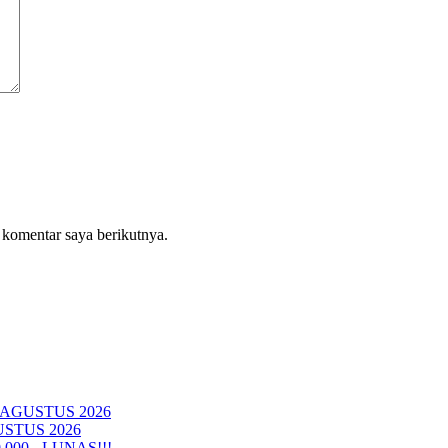
 komentar saya berikutnya.
AGUSTUS 2026
STUS 2026
00,- LUNAS!!!