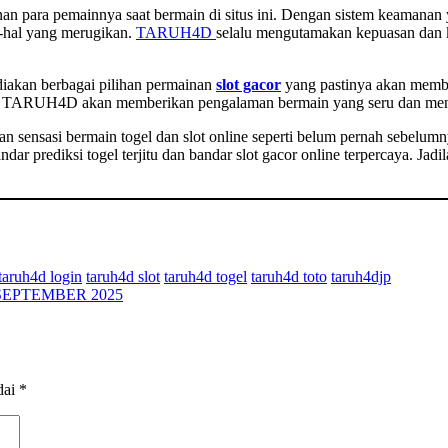
para pemainnya saat bermain di situs ini. Dengan sistem keamanan y
l-hal yang merugikan.
TARUH4D
selalu mengutamakan kepuasan dan 
akan berbagai pilihan permainan
slot gacor
yang pastinya akan membu
t di TARUH4D akan memberikan pengalaman bermain yang seru dan me
sensasi bermain togel dan slot online seperti belum pernah sebelumnya
dar prediksi togel terjitu dan bandar slot gacor online terpercaya. 
taruh4d login
taruh4d slot
taruh4d togel
taruh4d toto
taruh4djp
SEPTEMBER 2025
dai
*