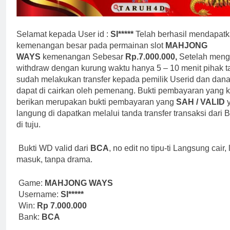
Selamat kepada User id :
SI*****
Telah berhasil mendapat
kemenangan besar pada permainan slot
MAHJONG
WAYS
kemenangan Sebesar
Rp.7.000.000,
Setelah mengi
withdraw dengan kurung waktu hanya 5 – 10 menit pihak t
sudah melakukan transfer kepada pemilik Userid dan dan
dapat di cairkan oleh pemenang. Bukti pembayaran yang 
berikan merupakan bukti pembayaran yang
SAH / VALID
y
langung di dapatkan melalui tanda transfer transaksi dari
di tuju.
Bukti WD valid dari
BCA
, no edit no tipu-ti Langsung cair
masuk, tanpa drama.
Game:
MAHJONG WAYS
Username:
SI*****
Win:
Rp 7.000.000
Bank:
BCA