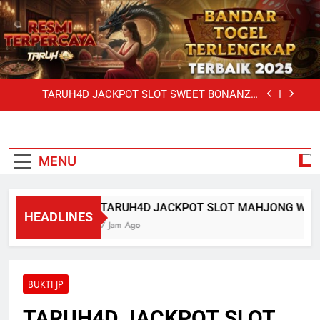
Skip
to
TARUH4D PREDIKSI HONGKONG LOTTO TOGEL :
content
08 AGUSTUS 2026
TARUH4D JACKPOT SLOT MAHJONG WAYS
2 Rp.4.020.000,- LUNAS!!!
TARUH4D JACKPOT SLOT SWEET BONANZA
1000 Rp.3.000.000,- LUNAS!!!
TARUH4D JACKPOT SPORTBOOK
BUKTI JP
SBOBET Rp.5.815.000,- LUNAS!!!
SITUS PALING TERPERCAYA
TARUH4D PREDIKSI HONGKONG LOTTO TOGEL :
MENU
TARUH4D
DIBUMI
08 AGUSTUS 2026
TARUH4D JACKPOT SLOT MAHJONG WAYS
2 Rp.4.020.000,- LUNAS!!!
TARUH4D JACKPOT SLOT MAHJONG WAYS 2 R
HEADLINES
TARUH4D JACKPOT SLOT SWEET BONANZA
7 Jam Ago
1000 Rp.3.000.000,- LUNAS!!!
TARUH4D JACKPOT SPORTBOOK
SBOBET Rp.5.815.000,- LUNAS!!!
BUKTI JP
TARUH4D PREDIKSI HONGKONG LOTTO TOGEL :
08 AGUSTUS 2026
TARUH4D JACKPOT SLOT