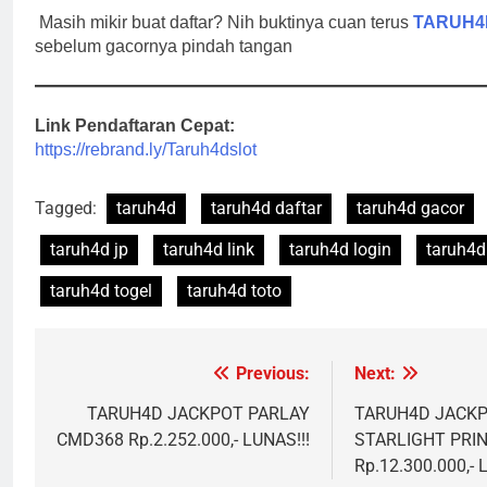
Masih mikir buat daftar? Nih buktinya cuan terus
TARUH4
sebelum gacornya pindah tangan
Link Pendaftaran Cepat:
https://rebrand.ly/Taruh4dslot
Tagged:
taruh4d
taruh4d daftar
taruh4d gacor
taruh4d jp
taruh4d link
taruh4d login
taruh4d
taruh4d togel
taruh4d toto
Previous:
Next:
Navigasi
pos
TARUH4D JACKPOT PARLAY
TARUH4D JACKP
CMD368 Rp.2.252.000,- LUNAS!!!
STARLIGHT PRI
Rp.12.300.000,- 