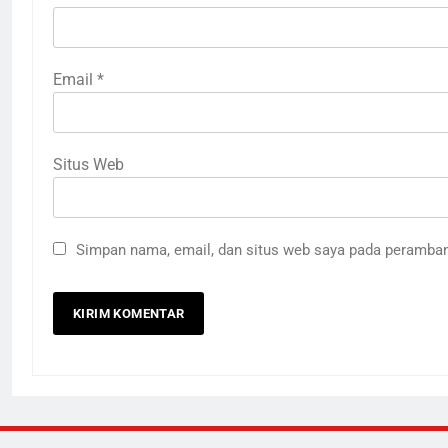
Email
*
Situs Web
Simpan nama, email, dan situs web saya pada peramban 