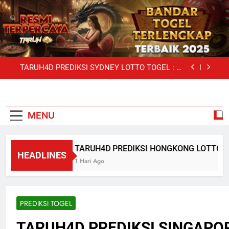
Skip
to
TARUH4D PREDIKSI HONGKONG LOTTO TOGEL :
content
06 AGUSTUS 2026
TARUH4D PREDIKSI HONGKONG LOTTO TOGEL :
07 AGUSTUS 2026
TARUH4D PREDIKSI SYDNEY LOTTO TOGEL : 07
AGUSTUS 2026
TARUH4D JACKPOT SLOT MAHJONG
BUKTI JP
WAYS Rp.19.900.000,- LUNAS!!!
SITUS PALING TERPERCAYA
TARUH4D PREDIKSI HONGKONG LOTTO TOGEL :
MENU
TARUH4D
DIBUMI
06 AGUSTUS 2026
TARUH4D PREDIKSI HONGKONG LOTTO TOGEL :
07 AGUSTUS 2026
TARUH4D PREDIKSI HONGKONG LOTTO TOG
HEADLINES
TARUH4D PREDIKSI SYDNEY LOTTO TOGEL : 07
1 Hari Ago
AGUSTUS 2026
TARUH4D JACKPOT SLOT MAHJONG
WAYS Rp.19.900.000,- LUNAS!!!
PREDIKSI TOGEL
TARUH4D PREDIKSI HONGKONG LOTTO TOGEL :
06 AGUSTUS 2026
TARUH4D PREDIKSI SINGAPOR