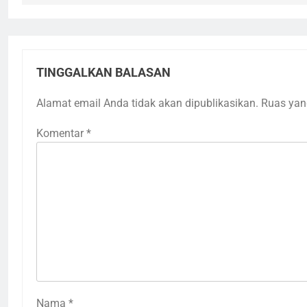
TINGGALKAN BALASAN
Alamat email Anda tidak akan dipublikasikan.
Ruas yan
Komentar
*
Nama
*