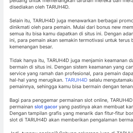
peluang untuk memenangkan taruhan mereka dan merai
disediakan oleh TARUH4D.
Selain itu, TARUH4D juga menawarkan berbagai prom
dinikmati oleh para pemain. Mulai dari bonus new mem
semua itu bisa kamu dapatkan di situs ini. Dengan 
ini, para pemain akan semakin termotivasi untuk teru
kemenangan besar.
Tidak hanya itu, TARUH4D juga menjamin keamanan d
bermain di situs ini. Dengan sistem keamanan yang ca
service yang ramah dan profesional, para pemain dapa
hal-hal yang merugikan.
TARUH4D
selalu mengutamak
pemainnya, sehingga kamu bisa bermain dengan tenang 
Bagi para penggemar permainan slot online, TARUH4D 
permainan
slot gacor
yang pastinya akan membuat kam
Dengan tampilan grafis yang menarik dan fitur-fitur 
slot di TARUH4D akan memberikan pengalaman bermai