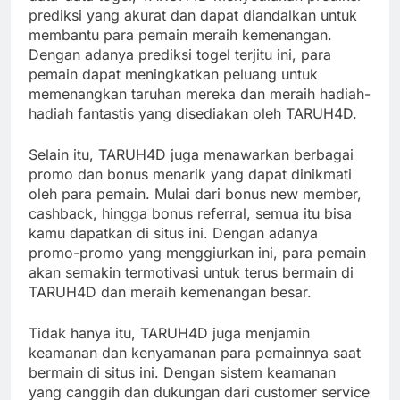
prediksi yang akurat dan dapat diandalkan untuk
membantu para pemain meraih kemenangan.
Dengan adanya prediksi togel terjitu ini, para
pemain dapat meningkatkan peluang untuk
memenangkan taruhan mereka dan meraih hadiah-
hadiah fantastis yang disediakan oleh TARUH4D.
Selain itu, TARUH4D juga menawarkan berbagai
promo dan bonus menarik yang dapat dinikmati
oleh para pemain. Mulai dari bonus new member,
cashback, hingga bonus referral, semua itu bisa
kamu dapatkan di situs ini. Dengan adanya
promo-promo yang menggiurkan ini, para pemain
akan semakin termotivasi untuk terus bermain di
TARUH4D dan meraih kemenangan besar.
Tidak hanya itu, TARUH4D juga menjamin
keamanan dan kenyamanan para pemainnya saat
bermain di situs ini. Dengan sistem keamanan
yang canggih dan dukungan dari customer service