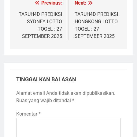
Previous:
Next:
Navigasi
pos
TARUH4D PREDIKSI
TARUH4D PREDIKSI
SYDNEY LOTTO
HONGKONG LOTTO
TOGEL : 27
TOGEL : 27
SEPTEMBER 2025
SEPTEMBER 2025
TINGGALKAN BALASAN
Alamat email Anda tidak akan dipublikasikan.
Ruas yang wajib ditandai
*
Komentar
*