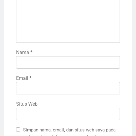
Nama
*
Email
*
Situs Web
Simpan nama, email, dan situs web saya pada