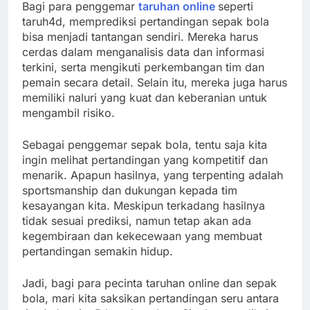
Bagi para penggemar
taruhan online
seperti
taruh4d, memprediksi pertandingan sepak bola
bisa menjadi tantangan sendiri. Mereka harus
cerdas dalam menganalisis data dan informasi
terkini, serta mengikuti perkembangan tim dan
pemain secara detail. Selain itu, mereka juga harus
memiliki naluri yang kuat dan keberanian untuk
mengambil risiko.
Sebagai penggemar sepak bola, tentu saja kita
ingin melihat pertandingan yang kompetitif dan
menarik. Apapun hasilnya, yang terpenting adalah
sportsmanship dan dukungan kepada tim
kesayangan kita. Meskipun terkadang hasilnya
tidak sesuai prediksi, namun tetap akan ada
kegembiraan dan kekecewaan yang membuat
pertandingan semakin hidup.
Jadi, bagi para pecinta taruhan online dan sepak
bola, mari kita saksikan pertandingan seru antara