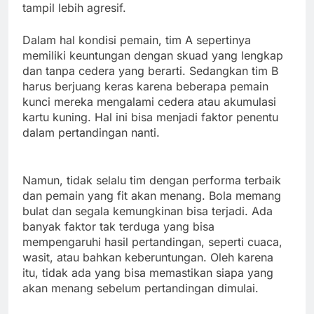
tampil lebih agresif.
Dalam hal kondisi pemain, tim A sepertinya
memiliki keuntungan dengan skuad yang lengkap
dan tanpa cedera yang berarti. Sedangkan tim B
harus berjuang keras karena beberapa pemain
kunci mereka mengalami cedera atau akumulasi
kartu kuning. Hal ini bisa menjadi faktor penentu
dalam pertandingan nanti.
Namun, tidak selalu tim dengan performa terbaik
dan pemain yang fit akan menang. Bola memang
bulat dan segala kemungkinan bisa terjadi. Ada
banyak faktor tak terduga yang bisa
mempengaruhi hasil pertandingan, seperti cuaca,
wasit, atau bahkan keberuntungan. Oleh karena
itu, tidak ada yang bisa memastikan siapa yang
akan menang sebelum pertandingan dimulai.