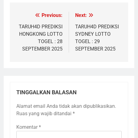
Previous:
Next:
Navigasi
pos
TARUH4D PREDIKSI
TARUH4D PREDIKSI
HONGKONG LOTTO
SYDNEY LOTTO
TOGEL : 28
TOGEL : 29
SEPTEMBER 2025
SEPTEMBER 2025
TINGGALKAN BALASAN
Alamat email Anda tidak akan dipublikasikan.
Ruas yang wajib ditandai
*
Komentar
*