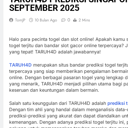
SEPTEMBER 2025
0
TomJP
10 Bulan Ago
2 Mins
Halo para pecinta togel dan slot online! Apakah kamu 
togel terjitu dan bandar slot gacor online terpercaya?
yang tepat! TARUH4D adalah jawabannya!
TARUH4D
merupakan situs bandar prediksi togel terjit
terpercaya yang siap memberikan pengalaman bermain 
online. Dengan berbagai pasaran togel yang lengkap da
yang menarik, TARUH4D menjadi pilihan utama bagi p
keseruan dan keuntungan dalam bermain.
Salah satu keunggulan dari TARUH4D adalah
prediksi 
Dengan tim ahli yang handal dalam menganalisis dat
prediksi-prediksi yang akurat dan dapat diandalkan 
kemenangan. Dengan adanya prediksi togel terjitu ini