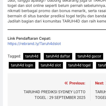
Jadi, tunggu apalagi? Gabung sekarang juga di TARUH
togel dan slot online seperti belum pernah sebelumnya. 
nikmati berbagai promo dan bonus menarik, serta ra
bermain di situs bandar prediksi togel terjitu dan banda
Jadilah bagian dari komunitas TARUH4D dan raih kem
Link Pendaftaran Cepat:
https://rebrand.ly/Taruh4dslot
Tagged:
taruh4d
taruh4d daftar
taruh4d gacor
taruh4d login
taruh4d slot
taruh4d togel
taru
Previous:
Next:
Navigasi
pos
TARUH4D PREDIKSI SYDNEY LOTTO
TARU
TOGEL : 29 SEPTEMBER 2025
TOGEL