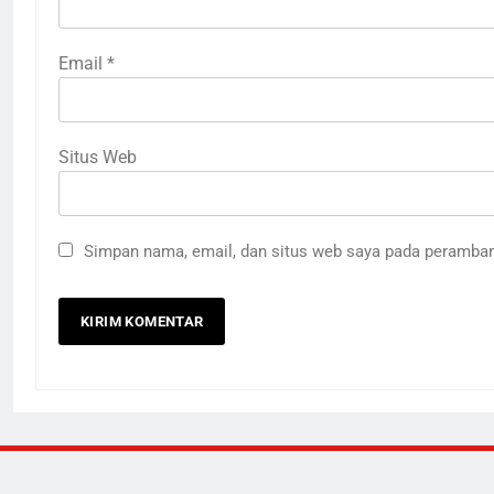
Email
*
Situs Web
Simpan nama, email, dan situs web saya pada peramban 