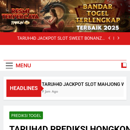
Skip
to
TARUH4D PREDIKSI HONGKONG LOTTO TOGEL :
content
08 AGUSTUS 2026
TARUH4D JACKPOT SLOT MAHJONG WAYS
2 Rp.4.020.000,- LUNAS!!!
TARUH4D JACKPOT SLOT SWEET BONANZA
1000 Rp.3.000.000,- LUNAS!!!
TARUH4D JACKPOT SPORTBOOK
BUKTI JP
SBOBET Rp.5.815.000,- LUNAS!!!
SITUS PALING TERPERCAYA
TARUH4D PREDIKSI HONGKONG LOTTO TOGEL :
MENU
TARUH4D
DIBUMI
08 AGUSTUS 2026
TARUH4D JACKPOT SLOT MAHJONG WAYS
2 Rp.4.020.000,- LUNAS!!!
TARUH4D JACKPOT SLOT MAHJONG WAYS 2 
HEADLINES
TARUH4D JACKPOT SLOT SWEET BONANZA
9 Jam Ago
1000 Rp.3.000.000,- LUNAS!!!
TARUH4D JACKPOT SPORTBOOK
SBOBET Rp.5.815.000,- LUNAS!!!
PREDIKSI TOGEL
TARUH4D PREDIKSI HONGKONG LOTTO TOGEL :
08 AGUSTUS 2026
TARUH4D PREDIKSI HONGKONG