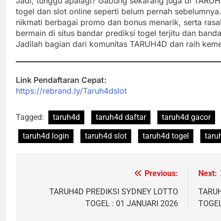
Jadi, tunggu apalagi? Gabung sekarang juga di TARUH
togel dan slot online seperti belum pernah sebelumnya. 
nikmati berbagai promo dan bonus menarik, serta ra
bermain di situs bandar prediksi togel terjitu dan banda
Jadilah bagian dari komunitas TARUH4D dan raih kem
Link Pendaftaran Cepat:
https://rebrand.ly/Taruh4dslot
Tagged:
taruh4d
taruh4d daftar
taruh4d gacor
taruh4d login
taruh4d slot
taruh4d togel
taru
Previous:
Next:
Navigasi
pos
TARUH4D PREDIKSI SYDNEY LOTTO
TARU
TOGEL : 01 JANUARI 2026
TOGEL