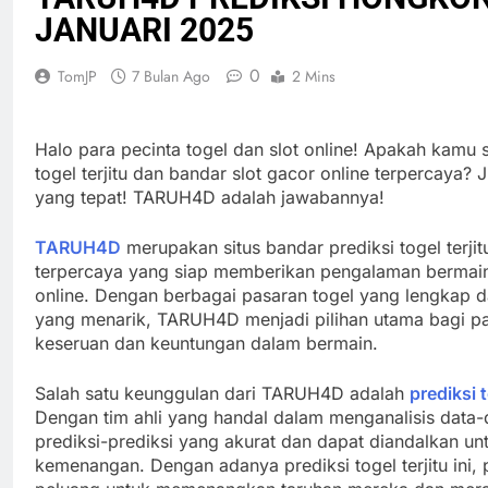
JANUARI 2025
0
TomJP
7 Bulan Ago
2 Mins
Halo para pecinta togel dan slot online! Apakah kamu 
togel terjitu dan bandar slot gacor online terpercaya?
yang tepat! TARUH4D adalah jawabannya!
TARUH4D
merupakan situs bandar prediksi togel terjit
terpercaya yang siap memberikan pengalaman bermain 
online. Dengan berbagai pasaran togel yang lengkap da
yang menarik, TARUH4D menjadi pilihan utama bagi p
keseruan dan keuntungan dalam bermain.
Salah satu keunggulan dari TARUH4D adalah
prediksi 
Dengan tim ahli yang handal dalam menganalisis dat
prediksi-prediksi yang akurat dan dapat diandalkan 
kemenangan. Dengan adanya prediksi togel terjitu ini