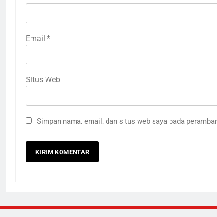
Email
*
Situs Web
Simpan nama, email, dan situs web saya pada peramban 