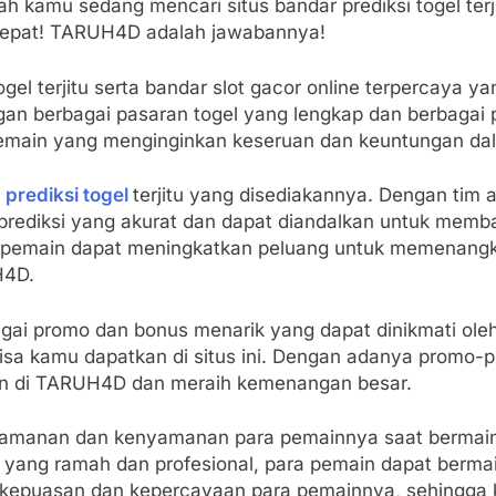
kah kamu sedang mencari situs bandar prediksi togel terj
 tepat! TARUH4D adalah jawabannya!
ogel terjitu serta bandar slot gacor online terpercaya
ngan berbagai pasaran togel yang lengkap dan berbagai p
emain yang menginginkan keseruan dan keuntungan da
h
prediksi togel
terjitu yang disediakannya. Dengan tim 
prediksi yang akurat dan dapat diandalkan untuk mem
para pemain dapat meningkatkan peluang untuk memenan
H4D.
ai promo dan bonus menarik yang dapat dinikmati ole
bisa kamu dapatkan di situs ini. Dengan adanya promo-
ain di TARUH4D dan meraih kemenangan besar.
amanan dan kenyamanan para pemainnya saat bermain d
 yang ramah dan profesional, para pemain dapat bermai
kepuasan dan kepercayaan para pemainnya, sehingga 