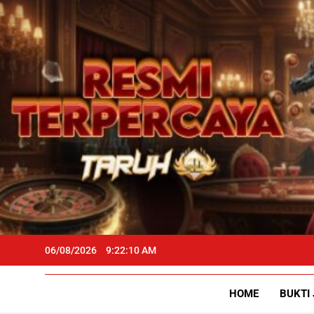
Skip
to
content
06/08/2026
9:22:11 AM
BU
SITUS PA
HOME
BUKTI 