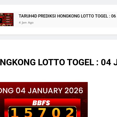
TARUH4D JACKPOT SLOT MAHJO
RUH4D PREDIKSI HONGKONG LOTTO TOGEL : 06 AGUSTUS 20
TARUH4D PREDIKSI HONGKON
am Ago
TARUH4D PREDIKSI S
TARUH4D PREDIKSI SYDN
NGKONG LOTTO TOGEL : 04 