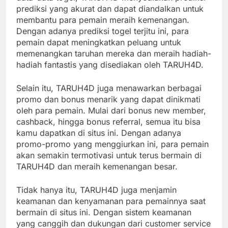
prediksi yang akurat dan dapat diandalkan untuk
membantu para pemain meraih kemenangan.
Dengan adanya prediksi togel terjitu ini, para
pemain dapat meningkatkan peluang untuk
memenangkan taruhan mereka dan meraih hadiah-
hadiah fantastis yang disediakan oleh TARUH4D.
Selain itu, TARUH4D juga menawarkan berbagai
promo dan bonus menarik yang dapat dinikmati
oleh para pemain. Mulai dari bonus new member,
cashback, hingga bonus referral, semua itu bisa
kamu dapatkan di situs ini. Dengan adanya
promo-promo yang menggiurkan ini, para pemain
akan semakin termotivasi untuk terus bermain di
TARUH4D dan meraih kemenangan besar.
Tidak hanya itu, TARUH4D juga menjamin
keamanan dan kenyamanan para pemainnya saat
bermain di situs ini. Dengan sistem keamanan
yang canggih dan dukungan dari customer service