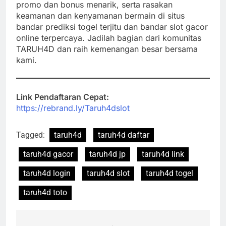
promo dan bonus menarik, serta rasakan
keamanan dan kenyamanan bermain di situs
bandar prediksi togel terjitu dan bandar slot gacor
online terpercaya. Jadilah bagian dari komunitas
TARUH4D dan raih kemenangan besar bersama
kami.
Link Pendaftaran Cepat:
https://rebrand.ly/Taruh4dslot
Tagged:
taruh4d
taruh4d daftar
taruh4d gacor
taruh4d jp
taruh4d link
taruh4d login
taruh4d slot
taruh4d togel
taruh4d toto