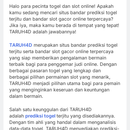
Halo para pecinta togel dan slot online! Apakah
kamu sedang mencari situs bandar prediksi togel
terjitu dan bandar slot gacor online terpercaya?
Jika iya, maka kamu berada di tempat yang tepat!
TARUH4D adalah jawabannya!
TARUH4D
merupakan situs bandar prediksi togel
terjitu serta bandar slot gacor online terpercaya
yang siap memberikan pengalaman bermain
terbaik bagi para penggemar judi online. Dengan
berbagai pasaran togel yang lengkap dan
berbagai pilihan permainan slot yang menarik,
TARUH4D menjadi pilihan utama bagi para pemain
yang menginginkan keseruan dan keuntungan
dalam bermain.
Salah satu keunggulan dari TARUH4D
adalah
prediksi togel
terjitu yang disediakannya.
Dengan tim ahli yang handal dalam menganalisis
data-data togel, TARUH4D menyediakan prediksi-