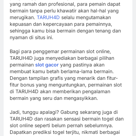
yang ramah dan profesional, para pemain dapat
bermain tanpa perlu khawatir akan hal-hal yang
merugikan.
TARUH4D
selalu mengutamakan
kepuasan dan kepercayaan para pemainnya,
sehingga kamu bisa bermain dengan tenang dan
nyaman di situs ini.
Bagi para penggemar permainan slot online,
TARUH4D juga menyediakan berbagai pilihan
permainan
slot gacor
yang pastinya akan
membuat kamu betah berlama-lama bermain.
Dengan tampilan grafis yang menarik dan fitur-
fitur bonus yang menguntungkan, permainan slot
di TARUH4D akan memberikan pengalaman
bermain yang seru dan mengasyikkan.
Jadi, tunggu apalagi? Gabung sekarang juga di
TARUH4D dan rasakan sensasi bermain togel dan
slot online seperti belum pernah sebelumnya.
Dapatkan prediksi togel terjitu, nikmati berbagai