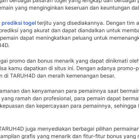
ngan berbagai pasaran togel yang lengkap dan berbagai p
emain yang menginginkan keseruan dan keuntungan da
h
prediksi togel
terjitu yang disediakannya. Dengan tim 
prediksi yang akurat dan dapat diandalkan untuk mem
para pemain dapat meningkatkan peluang untuk memenan
H4D.
ai promo dan bonus menarik yang dapat dinikmati ole
bisa kamu dapatkan di situs ini. Dengan adanya promo-
ain di TARUH4D dan meraih kemenangan besar.
amanan dan kenyamanan para pemainnya saat bermain d
 yang ramah dan profesional, para pemain dapat bermai
kepuasan dan kepercayaan para pemainnya, sehingga 
, TARUH4D juga menyediakan berbagai pilihan permaina
mpilan grafis yang menarik dan fitur-fitur bonus yan