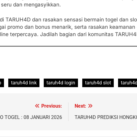
seru dan mengasyikkan.
 di TARUH4D dan rasakan sensasi bermain togel dan slo
rbagai promo dan bonus menarik, serta rasakan keamana
r online terpercaya. Jadilah bagian dari komunitas TAR
p
taruh4d link
taruh4d login
taruh4d slot
taruh4d
Previous:
Next:
 TOGEL : 08 JANUARI 2026
TARUH4D PREDIKSI HONGKO