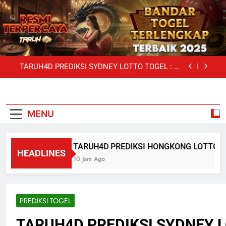
Skip
to
TARUH4D PREDIKSI HONGKONG LOTTO TOGEL :
content
06 AGUSTUS 2026
TARUH4D PREDIKSI HONGKONG LOTTO TOGEL :
07 AGUSTUS 2026
TARUH4D PREDIKSI SYDNEY LOTTO TOGEL : 07
AGUSTUS 2026
TARUH4D JACKPOT SLOT MAHJONG
BUKTI JP
WAYS Rp.19.900.000,- LUNAS!!!
SITUS PALING TERPERCAYA
TARUH4D PREDIKSI HONGKONG LOTTO TOGEL :
MENU
TARUH4D
DIBUMI
06 AGUSTUS 2026
TARUH4D PREDIKSI HONGKONG LOTTO TOGEL :
07 AGUSTUS 2026
TARUH4D PREDIKSI HONGKONG LOTTO TO
HEADLINES
TARUH4D PREDIKSI SYDNEY LOTTO TOGEL : 07
10 Jam Ago
AGUSTUS 2026
TARUH4D JACKPOT SLOT MAHJONG
WAYS Rp.19.900.000,- LUNAS!!!
PREDIKSI TOGEL
TARUH4D PREDIKSI HONGKONG LOTTO TOGEL :
06 AGUSTUS 2026
TARUH4D PREDIKSI SYDNEY L