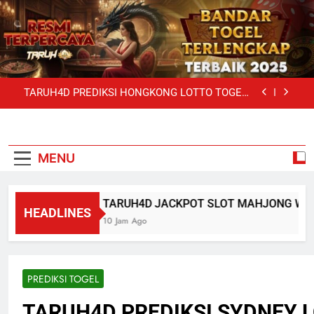
Skip
to
TARUH4D PREDIKSI SYDNEY LOTTO TOGEL : 06
content
AGUSTUS 2026
TARUH4D JACKPOT SLOT MAHJONG
WAYS Rp.19.900.000,- LUNAS!!!
TARUH4D PREDIKSI HONGKONG LOTTO TOGEL :
06 AGUSTUS 2026
TARUH4D PREDIKSI SINGAPORE TOGEL : 06
BUKTI JP
AGUSTUS 2026
SITUS PALING TERPERCAYA
TARUH4D PREDIKSI SYDNEY LOTTO TOGEL : 06
MENU
TARUH4D
DIBUMI
AGUSTUS 2026
TARUH4D JACKPOT SLOT MAHJONG
WAYS Rp.19.900.000,- LUNAS!!!
TARUH4D JACKPOT SLOT MAHJONG WAYS R
HEADLINES
TARUH4D PREDIKSI HONGKONG LOTTO TOGEL :
10 Jam Ago
06 AGUSTUS 2026
TARUH4D PREDIKSI SINGAPORE TOGEL : 06
AGUSTUS 2026
PREDIKSI TOGEL
TARUH4D PREDIKSI SYDNEY LOTTO TOGEL : 06
AGUSTUS 2026
TARUH4D PREDIKSI SYDNEY L