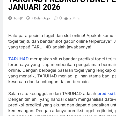
JANUARI 2026
0
TomJP
7 Bulan Ago
2 Mins
Halo para pecinta togel dan slot online! Apakah kamu 
togel terjitu dan bandar slot gacor online terpercaya?
yang tepat! TARUH4D adalah jawabannya!
TARUH4D
merupakan situs bandar prediksi togel terjit
terpercaya yang siap memberikan pengalaman bermain 
online. Dengan berbagai pasaran togel yang lengkap da
yang menarik, TARUH4D menjadi pilihan utama bagi p
keseruan dan keuntungan dalam bermain.
Salah satu keunggulan dari TARUH4D adalah
prediksi 
Dengan tim ahli yang handal dalam menganalisis dat
prediksi-prediksi yang akurat dan dapat diandalkan 
kemenangan. Dengan adanya prediksi togel terjitu ini