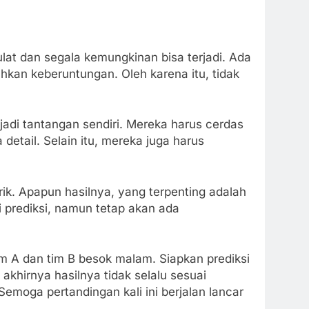
lat dan segala kemungkinan bisa terjadi. Ada
hkan keberuntungan. Oleh karena itu, tidak
jadi tantangan sendiri. Mereka harus cerdas
detail. Selain itu, mereka juga harus
rik. Apapun hasilnya, yang terpenting adalah
 prediksi, namun tetap akan ada
tim A dan tim B besok malam. Siapkan prediksi
khirnya hasilnya tidak selalu sesuai
emoga pertandingan kali ini berjalan lancar