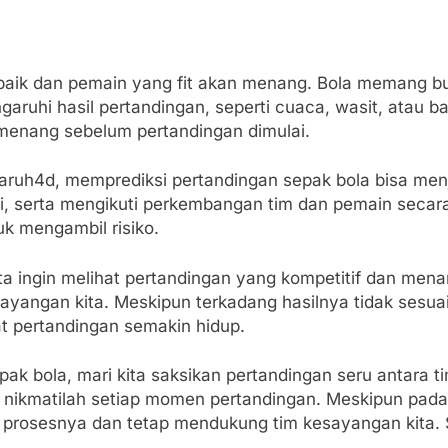
baik dan pemain yang fit akan menang. Bola memang bu
aruhi hasil pertandingan, seperti cuaca, wasit, atau ba
menang sebelum pertandingan dimulai.
taruh4d, memprediksi pertandingan sepak bola bisa men
i, serta mengikuti perkembangan tim dan pemain secara 
uk mengambil risiko.
ta ingin melihat pertandingan yang kompetitif dan mena
yangan kita. Meskipun terkadang hasilnya tidak sesuai
pertandingan semakin hidup.
epak bola, mari kita saksikan pertandingan seru antara 
 nikmatilah setiap momen pertandingan. Meskipun pada a
 prosesnya dan tetap mendukung tim kesayangan kita. S