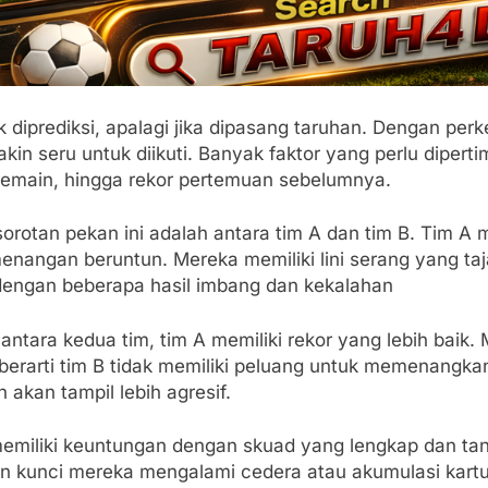
k diprediksi, apalagi jika dipasang taruhan. Dengan pe
in seru untuk diikuti. Banyak faktor yang perlu diper
i pemain, hingga rekor pertemuan sebelumnya.
rotan pekan ini adalah antara tim A dan tim B. Tim A m
enangan beruntun. Mereka memiliki lini serang yang t
dengan beberapa hasil imbang dan kekalahan
 antara kedua tim, tim A memiliki rekor yang lebih bai
 berarti tim B tidak memiliki peluang untuk memenangkan
akan tampil lebih agresif.
 memiliki keuntungan dengan skuad yang lengkap dan ta
 kunci mereka mengalami cedera atau akumulasi kartu k