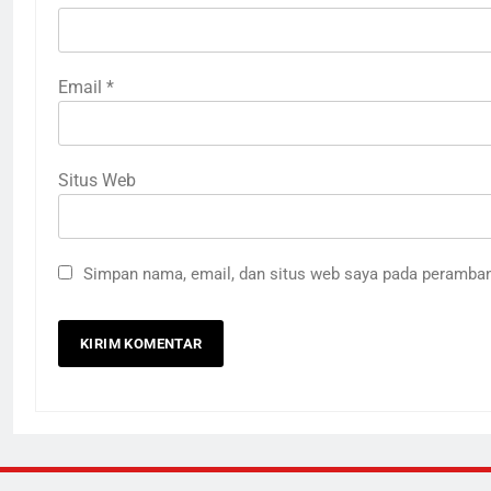
Email
*
Situs Web
Simpan nama, email, dan situs web saya pada peramban 