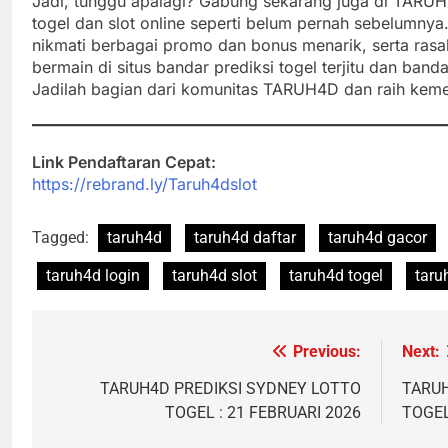
Jadi, tunggu apalagi? Gabung sekarang juga di TARUH
togel dan slot online seperti belum pernah sebelumnya. 
nikmati berbagai promo dan bonus menarik, serta ra
bermain di situs bandar prediksi togel terjitu dan banda
Jadilah bagian dari komunitas TARUH4D dan raih kem
Link Pendaftaran Cepat:
https://rebrand.ly/Taruh4dslot
Tagged:
taruh4d
taruh4d daftar
taruh4d gacor
taruh4d login
taruh4d slot
taruh4d togel
taru
Previous:
Next:
Navigasi
pos
TARUH4D PREDIKSI SYDNEY LOTTO
TARU
TOGEL : 21 FEBRUARI 2026
TOGEL