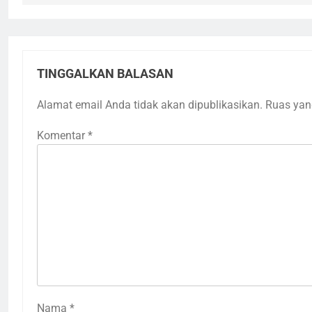
TINGGALKAN BALASAN
Alamat email Anda tidak akan dipublikasikan.
Ruas yan
Komentar
*
Nama
*