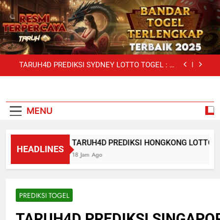
Skip
to
TARUH4D PREDIKSI HONGKONG LOTTO TOGEL :
content
06 AGUSTUS 2026
TARUH4D PREDIKSI HONGKONG LOTTO TOGEL :
07 AGUSTUS 2026
TARUH4D PREDIKSI SYDNEY LOTTO TOGEL : 07
AGUSTUS 2026
TARUH4D JACKPOT SLOT MAHJONG
BUKTI JP
WAYS Rp.19.900.000,- LUNAS!!!
SITUS PALING TERPERCAYA
TARUH4D PREDIKSI HONGKONG LOTTO TOGEL :
MENU
TARUH4D
DIBUMI
06 AGUSTUS 2026
TARUH4D PREDIKSI HONGKONG LOTTO TOGEL :
07 AGUSTUS 2026
TARUH4D PREDIKSI HONGKONG LOTTO TOG
HEADLINES
TARUH4D PREDIKSI SYDNEY LOTTO TOGEL : 07
18 Jam Ago
AGUSTUS 2026
TARUH4D JACKPOT SLOT MAHJONG
WAYS Rp.19.900.000,- LUNAS!!!
PREDIKSI TOGEL
TARUH4D PREDIKSI HONGKONG LOTTO TOGEL :
06 AGUSTUS 2026
TARUH4D PREDIKSI SINGAPOR