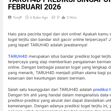
FEBRUARI 2026
0
TomJP
6 Bulan Ago
2 Mins
Halo para pecinta togel dan slot online! Apakah kamu 
togel terjitu dan bandar slot gacor online terpercaya?
yang tepat! TARUH4D adalah jawabannya!
TARUH4D
merupakan situs bandar prediksi togel terjit
terpercaya yang siap memberikan pengalaman bermain 
online. Dengan berbagai pasaran togel yang lengkap da
yang menarik, TARUH4D menjadi pilihan utama bagi p
keseruan dan keuntungan dalam bermain.
Salah satu keunggulan dari TARUH4D adalah
prediksi 
Dengan tim ahli yang handal dalam menganalisis dat
prediksi-prediksi yang akurat dan dapat diandalkan 
kemenangan. Dengan adanya prediksi togel terjitu ini