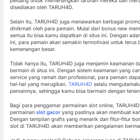
peluang untuk memenangkan taruhan mereka dan merai
disediakan oleh TARUH4D.
Selain itu, TARUH4D juga menawarkan berbagai prom
dinikmati oleh para pemain. Mulai dari bonus new mem
semua itu bisa kamu dapatkan di situs ini. Dengan 
ini, para pemain akan semakin termotivasi untuk teru
kemenangan besar.
Tidak hanya itu, TARUH4D juga menjamin keamanan d
bermain di situs ini. Dengan sistem keamanan yang ca
service yang ramah dan profesional, para pemain dapa
hal-hal yang merugikan.
TARUH4D
selalu mengutamak
pemainnya, sehingga kamu bisa bermain dengan tenang 
Bagi para penggemar permainan slot online, TARUH4D 
permainan
slot gacor
yang pastinya akan membuat kam
Dengan tampilan grafis yang menarik dan fitur-fitur 
slot di TARUH4D akan memberikan pengalaman bermai