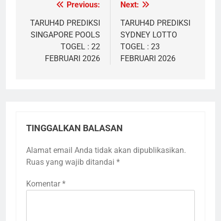
Previous:
Next:
Navigasi
pos
TARUH4D PREDIKSI
TARUH4D PREDIKSI
SINGAPORE POOLS
SYDNEY LOTTO
TOGEL : 22
TOGEL : 23
FEBRUARI 2026
FEBRUARI 2026
TINGGALKAN BALASAN
Alamat email Anda tidak akan dipublikasikan.
Ruas yang wajib ditandai
*
Komentar
*