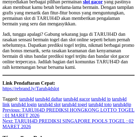
menyediakan berbagai pilihan permainan
slot gacor
yang pastinya
akan membuat kamu betah berlama-lama bermain. Dengan tampilan
grafis yang menarik dan fitur-fitur bonus yang menguntungkan,
permainan slot di TARUH4D akan memberikan pengalaman
bermain yang seru dan mengasyikkan.
Jadi, tunggu apalagi? Gabung sekarang juga di TARUH4D dan
rasakan sensasi bermain togel dan slot online seperti belum pernah
sebelumnya. Dapatkan prediksi togel terjitu, nikmati berbagai promo
dan bonus menarik, serta rasakan keamanan dan kenyamanan
bermain di situs bandar prediksi togel terjitu dan bandar slot gacor
online terpercaya. Jadilah bagian dari komunitas TARUH4D dan
raih kemenangan besar bersama kami.
Link Pendaftaran Cepat:
https://rebrand.ly/Taruh4dslot
Tagged:
taruh4d
taruh4d daftar
taruh4d gacor
taruh4d jp
taruh4d
link
taruh4d login
taruh4d slot
taruh4d togel
taruh4d toto
taruh4djp
Navigasi
Previous:
TARUH4D PREDIKSI HONGKONG LOTTO TOGEL
: 01 MARET 2026
pos
Next:
TARUH4D PREDIKSI SINGAPORE POOLS TOGEL : 02
MARET 2026