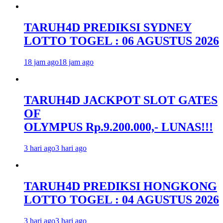
TARUH4D PREDIKSI SYDNEY
LOTTO TOGEL : 06 AGUSTUS 2026
18 jam ago
18 jam ago
TARUH4D JACKPOT SLOT GATES
OF
OLYMPUS Rp.9.200.000,- LUNAS!!!
3 hari ago
3 hari ago
TARUH4D PREDIKSI HONGKONG
LOTTO TOGEL : 04 AGUSTUS 2026
3 hari ago
3 hari ago