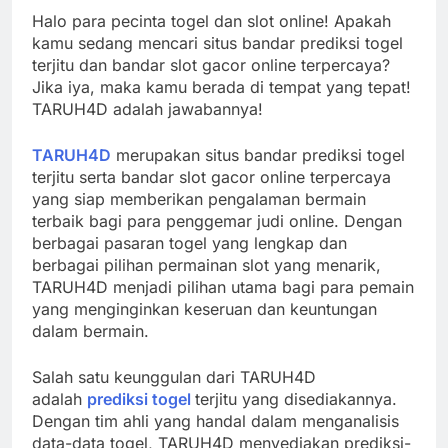
Halo para pecinta togel dan slot online! Apakah
kamu sedang mencari situs bandar prediksi togel
terjitu dan bandar slot gacor online terpercaya?
Jika iya, maka kamu berada di tempat yang tepat!
TARUH4D adalah jawabannya!
TARUH4D
merupakan situs bandar prediksi togel
terjitu serta bandar slot gacor online terpercaya
yang siap memberikan pengalaman bermain
terbaik bagi para penggemar judi online. Dengan
berbagai pasaran togel yang lengkap dan
berbagai pilihan permainan slot yang menarik,
TARUH4D menjadi pilihan utama bagi para pemain
yang menginginkan keseruan dan keuntungan
dalam bermain.
Salah satu keunggulan dari TARUH4D
adalah
prediksi togel
terjitu yang disediakannya.
Dengan tim ahli yang handal dalam menganalisis
data-data togel, TARUH4D menyediakan prediksi-