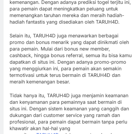
kemenangan. Dengan adanya prediksi togel terjitu ini,
para pemain dapat meningkatkan peluang untuk
memenangkan taruhan mereka dan meraih hadiah-
hadiah fantastis yang disediakan oleh TARUH4D.
Selain itu, TARUH4D juga menawarkan berbagai
promo dan bonus menarik yang dapat dinikmati oleh
para pemain. Mulai dari bonus new member,
cashback, hingga bonus referral, semua itu bisa kamu
dapatkan di situs ini. Dengan adanya promo-promo
yang menggiurkan ini, para pemain akan semakin
termotivasi untuk terus bermain di TARUH4D dan
meraih kemenangan besar.
Tidak hanya itu, TARUH4D juga menjamin keamanan
dan kenyamanan para pemainnya saat bermain di
situs ini. Dengan sistem keamanan yang canggih dan
dukungan dari customer service yang ramah dan
profesional, para pemain dapat bermain tanpa perlu
khawatir akan hal-hal yang