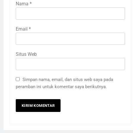
Nama
*
Email
*
Situs Web
Simpan nama, email, dan situs web saya pada
peramban ini untuk komentar saya berikutnya.