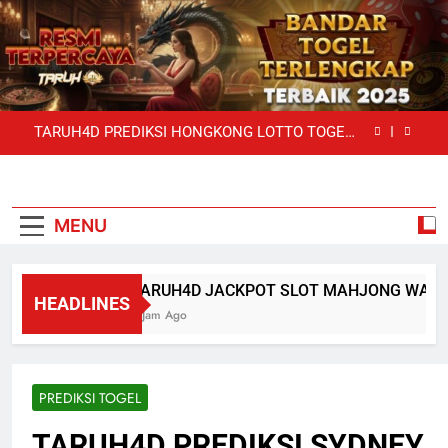
Skip
to
TARUH4D PREDIKSI SYDNEY LOTTO TOGEL : 10
content
AGUSTUS 2026
TARUH4D JACKPOT SLOT MAHJONG
WAYS Rp.12.000.000,- LUNAS!!!
TARUH4D PREDIKSI HONGKONG LOTTO TOGEL :
10 AGUSTUS 2026
TARUH4D PREDIKSI SINGAPORE TOGEL : 10
BUKTI JP
AGUSTUS 2026
SITUS PALING TERPERCAYA
TARUH4D PREDIKSI SYDNEY LOTTO TOGEL : 10
MENU
TARUH4D
DIBUMI
AGUSTUS 2026
TARUH4D JACKPOT SLOT MAHJONG
WAYS Rp.12.000.000,- LUNAS!!!
TARUH4D JACKPOT SLOT MAHJONG WAYS Rp.
HEADLINES
TARUH4D PREDIKSI HONGKONG LOTTO TOGEL :
2 Jam Ago
10 AGUSTUS 2026
TARUH4D PREDIKSI SINGAPORE TOGEL : 10
AGUSTUS 2026
PREDIKSI TOGEL
TARUH4D PREDIKSI SYDNEY LOTTO TOGEL : 10
AGUSTUS 2026
TARUH4D PREDIKSI SYDNEY