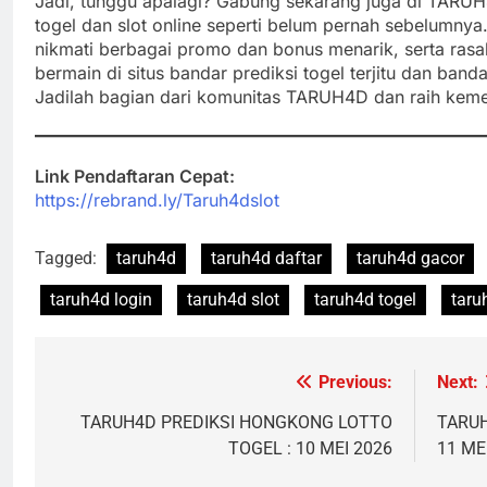
Jadi, tunggu apalagi? Gabung sekarang juga di TARUH
togel dan slot online seperti belum pernah sebelumnya. 
nikmati berbagai promo dan bonus menarik, serta ra
bermain di situs bandar prediksi togel terjitu dan banda
Jadilah bagian dari komunitas TARUH4D dan raih kem
Link Pendaftaran Cepat:
https://rebrand.ly/Taruh4dslot
Tagged:
taruh4d
taruh4d daftar
taruh4d gacor
taruh4d login
taruh4d slot
taruh4d togel
taru
Previous:
Next:
Navigasi
pos
TARUH4D PREDIKSI HONGKONG LOTTO
TARUH
TOGEL : 10 MEI 2026
11 ME