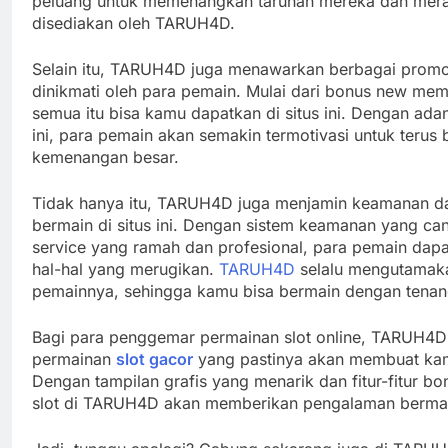
peluang untuk memenangkan taruhan mereka dan merai
disediakan oleh TARUH4D.
Selain itu, TARUH4D juga menawarkan berbagai prom
dinikmati oleh para pemain. Mulai dari bonus new mem
semua itu bisa kamu dapatkan di situs ini. Dengan 
ini, para pemain akan semakin termotivasi untuk teru
kemenangan besar.
Tidak hanya itu, TARUH4D juga menjamin keamanan d
bermain di situs ini. Dengan sistem keamanan yang ca
service yang ramah dan profesional, para pemain dapa
hal-hal yang merugikan.
TARUH4D
selalu mengutamak
pemainnya, sehingga kamu bisa bermain dengan tenang 
Bagi para penggemar permainan slot online, TARUH4D 
permainan
slot gacor
yang pastinya akan membuat kam
Dengan tampilan grafis yang menarik dan fitur-fitur 
slot di TARUH4D akan memberikan pengalaman bermai