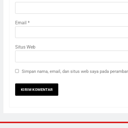
Email
*
Situs Web
Simpan nama, email, dan situs web saya pada peramban 