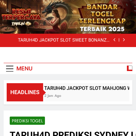
Skip
to
TARUH4D PREDIKSI HONGKONG LOTTO TOGEL :
content
08 AGUSTUS 2026
TARUH4D JACKPOT SLOT MAHJONG WAYS
2 Rp.4.020.000,- LUNAS!!!
TARUH4D JACKPOT SLOT SWEET BONANZA
1000 Rp.3.000.000,- LUNAS!!!
TARUH4D JACKPOT SPORTBOOK
BUKTI JP
SBOBET Rp.5.815.000,- LUNAS!!!
SITUS PALING TERPERCAYA
TARUH4D PREDIKSI HONGKONG LOTTO TOGEL :
MENU
TARUH4D
DIBUMI
08 AGUSTUS 2026
TARUH4D JACKPOT SLOT MAHJONG WAYS
2 Rp.4.020.000,- LUNAS!!!
TARUH4D JACKPOT SLOT MAHJONG WAYS 2 
HEADLINES
TARUH4D JACKPOT SLOT SWEET BONANZA
2 Jam Ago
1000 Rp.3.000.000,- LUNAS!!!
TARUH4D JACKPOT SPORTBOOK
SBOBET Rp.5.815.000,- LUNAS!!!
PREDIKSI TOGEL
TARUH4D PREDIKSI HONGKONG LOTTO TOGEL :
08 AGUSTUS 2026
TARUH4D PREDIKSI SYDNEY L