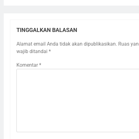
TINGGALKAN BALASAN
Alamat email Anda tidak akan dipublikasikan.
Ruas yan
wajib ditandai
*
Komentar
*