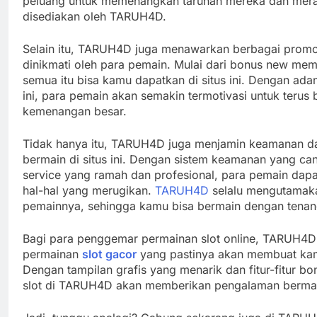
peluang untuk memenangkan taruhan mereka dan merai
disediakan oleh TARUH4D.
Selain itu, TARUH4D juga menawarkan berbagai prom
dinikmati oleh para pemain. Mulai dari bonus new mem
semua itu bisa kamu dapatkan di situs ini. Dengan 
ini, para pemain akan semakin termotivasi untuk teru
kemenangan besar.
Tidak hanya itu, TARUH4D juga menjamin keamanan d
bermain di situs ini. Dengan sistem keamanan yang ca
service yang ramah dan profesional, para pemain dapa
hal-hal yang merugikan.
TARUH4D
selalu mengutamak
pemainnya, sehingga kamu bisa bermain dengan tenang 
Bagi para penggemar permainan slot online, TARUH4D 
permainan
slot gacor
yang pastinya akan membuat kam
Dengan tampilan grafis yang menarik dan fitur-fitur 
slot di TARUH4D akan memberikan pengalaman bermai