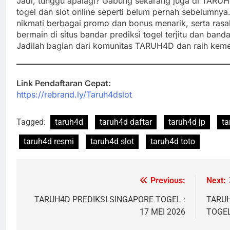
Jadi, tunggu apalagi? Gabung sekarang juga di TARUH
togel dan slot online seperti belum pernah sebelumnya. 
nikmati berbagai promo dan bonus menarik, serta ra
bermain di situs bandar prediksi togel terjitu dan banda
Jadilah bagian dari komunitas TARUH4D dan raih kem
Link Pendaftaran Cepat:
https://rebrand.ly/Taruh4dslot
Tagged:
taruh4d
taruh4d daftar
taruh4d jp
ta
taruh4d resmi
taruh4d slot
taruh4d toto
Previous:
Next:
Navigasi
pos
TARUH4D PREDIKSI SINGAPORE TOGEL :
TARUH
17 MEI 2026
TOGEL