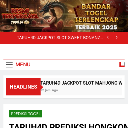
Skip
to
TARUH4D PREDIKSI HONGKONG LOTTO TOGEL :
content
08 AGUSTUS 2026
TARUH4D JACKPOT SLOT MAHJONG WAYS
2 Rp.4.020.000,- LUNAS!!!
TARUH4D JACKPOT SLOT SWEET BONANZA
1000 Rp.3.000.000,- LUNAS!!!
TARUH4D JACKPOT SPORTBOOK
BUKTI JP
SBOBET Rp.5.815.000,- LUNAS!!!
SITUS PALING TERPERCAYA
TARUH4D PREDIKSI HONGKONG LOTTO TOGEL :
MENU
TARUH4D
DIBUMI
08 AGUSTUS 2026
TARUH4D JACKPOT SLOT MAHJONG WAYS
2 Rp.4.020.000,- LUNAS!!!
TARUH4D JACKPOT SLOT MAHJONG WAYS 2 R
HEADLINES
TARUH4D JACKPOT SLOT SWEET BONANZA
12 Jam Ago
1000 Rp.3.000.000,- LUNAS!!!
TARUH4D JACKPOT SPORTBOOK
SBOBET Rp.5.815.000,- LUNAS!!!
PREDIKSI TOGEL
TARUH4D PREDIKSI HONGKONG LOTTO TOGEL :
08 AGUSTUS 2026
TARUH4D PREDIKSI HONGKONG