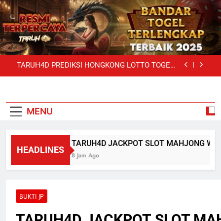
Skip
to
TARUH4D PREDIKSI SYDNEY LOTTO TOGEL : 06
content
AGUSTUS 2026
TARUH4D JACKPOT SLOT MAHJONG
WAYS Rp.19.900.000,- LUNAS!!!
TARUH4D PREDIKSI HONGKONG LOTTO TOGEL :
06 AGUSTUS 2026
TARUH4D PREDIKSI SINGAPORE TOGEL : 06
BUKTI JP
AGUSTUS 2026
SITUS PALING TERPERCAYA
TARUH4D PREDIKSI SYDNEY LOTTO TOGEL : 06
MENU
TARUH4D
DIBUMI
AGUSTUS 2026
TARUH4D JACKPOT SLOT MAHJONG
WAYS Rp.19.900.000,- LUNAS!!!
TARUH4D JACKPOT SLOT MAHJONG WAYS Rp
HEADLINES
TARUH4D PREDIKSI HONGKONG LOTTO TOGEL :
8 Jam Ago
06 AGUSTUS 2026
TARUH4D PREDIKSI SINGAPORE TOGEL : 06
AGUSTUS 2026
BUKTI JP
TARUH4D PREDIKSI SYDNEY LOTTO TOGEL : 06
AGUSTUS 2026
TARUH4D JACKPOT SLOT MA