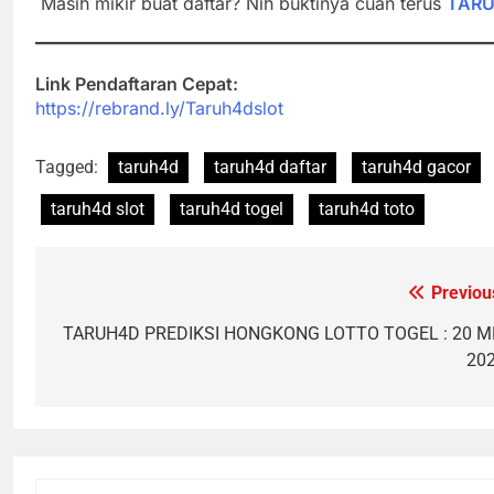
Masih mikir buat daftar? Nih buktinya cuan terus
TARU
Link Pendaftaran Cepat:
https://rebrand.ly/Taruh4dslot
Tagged:
taruh4d
taruh4d daftar
taruh4d gacor
taruh4d slot
taruh4d togel
taruh4d toto
Previou
Navigasi
pos
TARUH4D PREDIKSI HONGKONG LOTTO TOGEL : 20 M
20