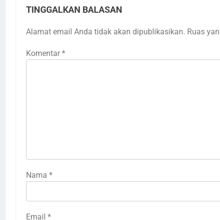
TINGGALKAN BALASAN
Alamat email Anda tidak akan dipublikasikan.
Ruas yan
Komentar
*
Nama
*
Email
*