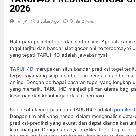
2026
0
TomJP
3 Bulan Ago
2 Mins
Halo para pecinta togel dan slot online! Apakah kamu 
togel terjitu dan bandar slot gacor online terpercaya?
yang tepat! TARUH4D adalah jawabannya!
TARUH4D
merupakan situs bandar prediksi togel terjit
terpercaya yang siap memberikan pengalaman bermain 
online. Dengan berbagai pasaran togel yang lengkap da
yang menarik, TARUH4D menjadi pilihan utama bagi p
keseruan dan keuntungan dalam bermain.
Salah satu keunggulan dari TARUH4D adalah
prediksi 
Dengan tim ahli yang handal dalam menganalisis dat
prediksi-prediksi yang akurat dan dapat diandalkan 
kemenangan. Dengan adanya prediksi togel terjitu ini