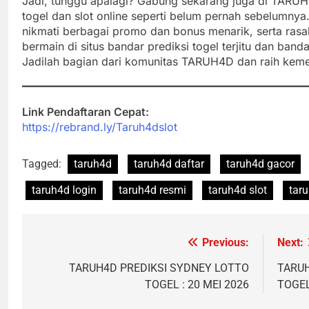
Jadi, tunggu apalagi? Gabung sekarang juga di TARUH
togel dan slot online seperti belum pernah sebelumnya. 
nikmati berbagai promo dan bonus menarik, serta ra
bermain di situs bandar prediksi togel terjitu dan banda
Jadilah bagian dari komunitas TARUH4D dan raih kem
Link Pendaftaran Cepat:
https://rebrand.ly/Taruh4dslot
Tagged:
taruh4d
taruh4d daftar
taruh4d gacor
taruh4d login
taruh4d resmi
taruh4d slot
taru
Previous:
Next:
Navigasi
pos
TARUH4D PREDIKSI SYDNEY LOTTO
TARU
TOGEL : 20 MEI 2026
TOGEL