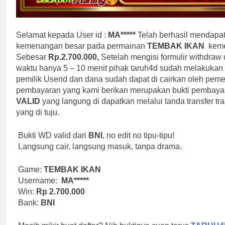
Selamat kepada User id :
MA*****
Telah berhasil mendapa
kemenangan besar pada permainan
TEMBAK IKAN
keme
Sebesar
Rp.2.700.000,
Setelah mengisi formulir withdraw
waktu hanya 5 – 10 menit pihak taruh4d sudah melakukan 
pemilik Userid dan dana sudah dapat di cairkan oleh peme
pembayaran yang kami berikan merupakan bukti pembay
VALID
yang langung di dapatkan melalui tanda transfer tr
yang di tuju.
Bukti WD valid dari
BNI
, no edit no tipu-tipu!
Langsung cair, langsung masuk, tanpa drama.
Game:
TEMBAK IKAN
Username:
MA*****
Win:
Rp 2.700.000
Bank:
BNI