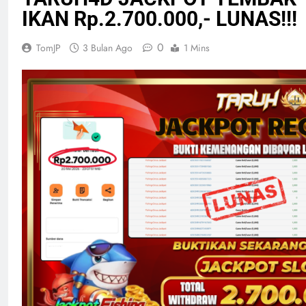
IKAN Rp.2.700.000,- LUNAS!!!
0
TomJP
3 Bulan Ago
1 Mins