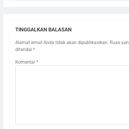
TINGGALKAN BALASAN
Alamat email Anda tidak akan dipublikasikan.
Ruas yan
ditandai
*
Komentar
*