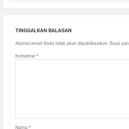
TINGGALKAN BALASAN
Alamat email Anda tidak akan dipublikasikan.
Ruas yan
Komentar
*
Nama
*