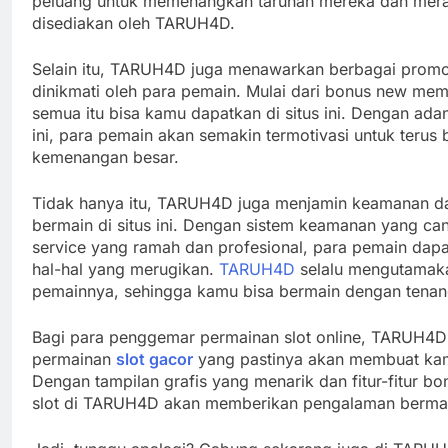
peluang untuk memenangkan taruhan mereka dan merai
disediakan oleh TARUH4D.
Selain itu, TARUH4D juga menawarkan berbagai prom
dinikmati oleh para pemain. Mulai dari bonus new mem
semua itu bisa kamu dapatkan di situs ini. Dengan 
ini, para pemain akan semakin termotivasi untuk teru
kemenangan besar.
Tidak hanya itu, TARUH4D juga menjamin keamanan d
bermain di situs ini. Dengan sistem keamanan yang ca
service yang ramah dan profesional, para pemain dapa
hal-hal yang merugikan.
TARUH4D
selalu mengutamak
pemainnya, sehingga kamu bisa bermain dengan tenang 
Bagi para penggemar permainan slot online, TARUH4D 
permainan
slot gacor
yang pastinya akan membuat kam
Dengan tampilan grafis yang menarik dan fitur-fitur 
slot di TARUH4D akan memberikan pengalaman bermai