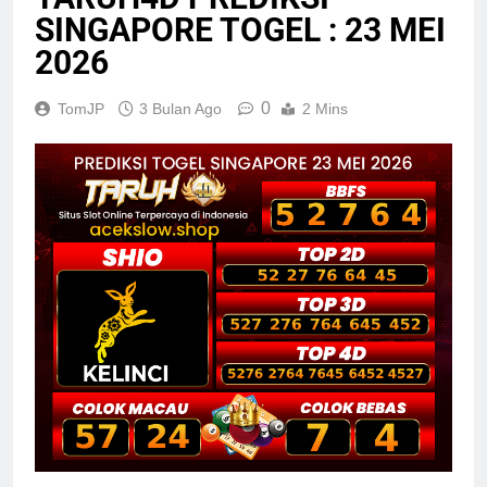
SINGAPORE TOGEL : 23 MEI
2026
0
TomJP
3 Bulan Ago
2 Mins