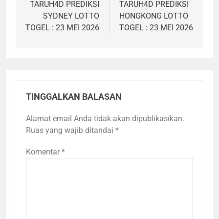
pos
TARUH4D PREDIKSI
TARUH4D PREDIKSI
SYDNEY LOTTO
HONGKONG LOTTO
TOGEL : 23 MEI 2026
TOGEL : 23 MEI 2026
TINGGALKAN BALASAN
Alamat email Anda tidak akan dipublikasikan.
Ruas yang wajib ditandai
*
Komentar
*