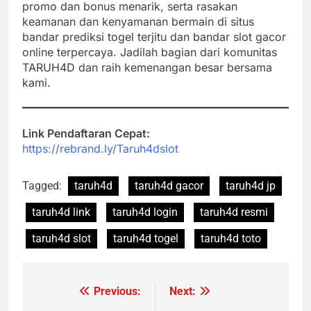
promo dan bonus menarik, serta rasakan
keamanan dan kenyamanan bermain di situs
bandar prediksi togel terjitu dan bandar slot gacor
online terpercaya. Jadilah bagian dari komunitas
TARUH4D dan raih kemenangan besar bersama
kami.
Link Pendaftaran Cepat:
https://rebrand.ly/Taruh4dslot
Tagged:
taruh4d
taruh4d gacor
taruh4d jp
taruh4d link
taruh4d login
taruh4d resmi
taruh4d slot
taruh4d togel
taruh4d toto
Previous:
Next:
Navigasi