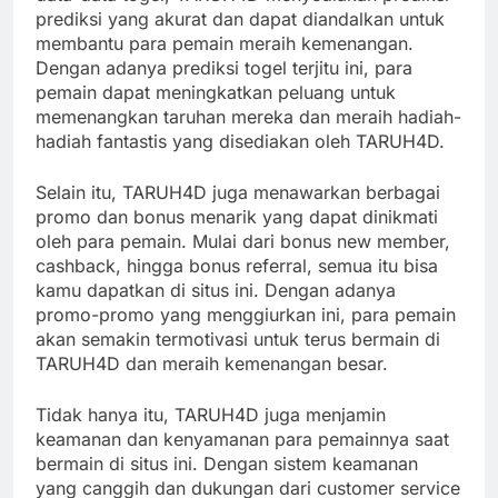
prediksi yang akurat dan dapat diandalkan untuk
membantu para pemain meraih kemenangan.
Dengan adanya prediksi togel terjitu ini, para
pemain dapat meningkatkan peluang untuk
memenangkan taruhan mereka dan meraih hadiah-
hadiah fantastis yang disediakan oleh TARUH4D.
Selain itu, TARUH4D juga menawarkan berbagai
promo dan bonus menarik yang dapat dinikmati
oleh para pemain. Mulai dari bonus new member,
cashback, hingga bonus referral, semua itu bisa
kamu dapatkan di situs ini. Dengan adanya
promo-promo yang menggiurkan ini, para pemain
akan semakin termotivasi untuk terus bermain di
TARUH4D dan meraih kemenangan besar.
Tidak hanya itu, TARUH4D juga menjamin
keamanan dan kenyamanan para pemainnya saat
bermain di situs ini. Dengan sistem keamanan
yang canggih dan dukungan dari customer service