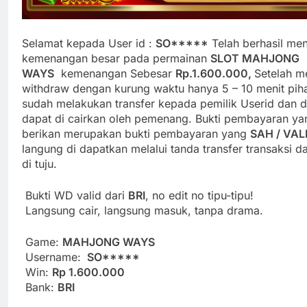
Selamat kepada User id :
SO*****
Telah berhasil me
kemenangan besar pada permainan
SLOT MAHJONG
WAYS
kemenangan Sebesar
Rp.1.600.000,
Setelah me
withdraw dengan kurung waktu hanya 5 – 10 menit pih
sudah melakukan transfer kepada pemilik Userid dan 
dapat di cairkan oleh pemenang. Bukti pembayaran ya
berikan merupakan bukti pembayaran yang
SAH / VAL
langung di dapatkan melalui tanda transfer transaksi d
di tuju.
Bukti WD valid dari
BRI
, no edit no tipu-tipu!
Langsung cair, langsung masuk, tanpa drama.
Game:
MAHJONG WAYS
Username:
SO*****
Win:
Rp 1.600.000
Bank:
BRI