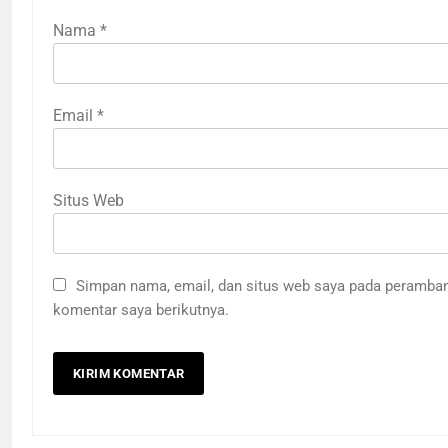
Nama
*
Email
*
Situs Web
Simpan nama, email, dan situs web saya pada peramban
komentar saya berikutnya.