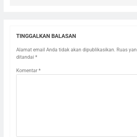
TINGGALKAN BALASAN
Alamat email Anda tidak akan dipublikasikan.
Ruas yan
ditandai
*
Komentar
*