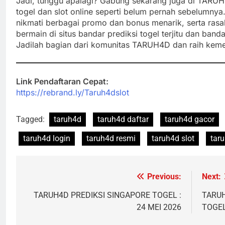
Jadi, tunggu apalagi? Gabung sekarang juga di TARUH
togel dan slot online seperti belum pernah sebelumnya. 
nikmati berbagai promo dan bonus menarik, serta ra
bermain di situs bandar prediksi togel terjitu dan banda
Jadilah bagian dari komunitas TARUH4D dan raih kem
Link Pendaftaran Cepat:
https://rebrand.ly/Taruh4dslot
Tagged:
taruh4d
taruh4d daftar
taruh4d gacor
taruh4d login
taruh4d resmi
taruh4d slot
taru
Previous:
Next:
Navigasi
pos
TARUH4D PREDIKSI SINGAPORE TOGEL :
TARUH
24 MEI 2026
TOGEL