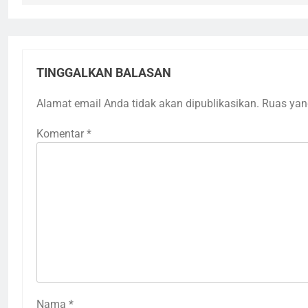
TINGGALKAN BALASAN
Alamat email Anda tidak akan dipublikasikan.
Ruas yan
Komentar
*
Nama
*