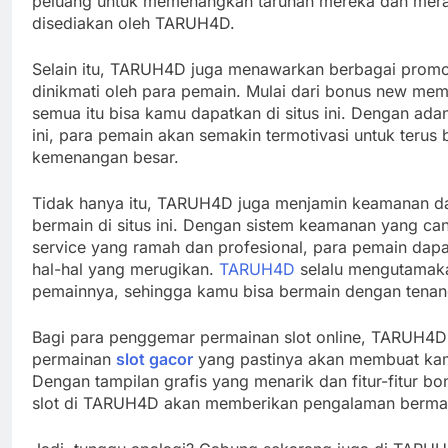
peluang untuk memenangkan taruhan mereka dan merai
disediakan oleh TARUH4D.
Selain itu, TARUH4D juga menawarkan berbagai prom
dinikmati oleh para pemain. Mulai dari bonus new mem
semua itu bisa kamu dapatkan di situs ini. Dengan 
ini, para pemain akan semakin termotivasi untuk teru
kemenangan besar.
Tidak hanya itu, TARUH4D juga menjamin keamanan d
bermain di situs ini. Dengan sistem keamanan yang ca
service yang ramah dan profesional, para pemain dapa
hal-hal yang merugikan.
TARUH4D
selalu mengutamak
pemainnya, sehingga kamu bisa bermain dengan tenang 
Bagi para penggemar permainan slot online, TARUH4D 
permainan
slot gacor
yang pastinya akan membuat kam
Dengan tampilan grafis yang menarik dan fitur-fitur 
slot di TARUH4D akan memberikan pengalaman bermai