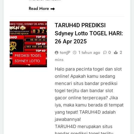
Read More
TARUH4D PREDIKSI
Sdyney Lotto TOGEL HARI:
26 Apr 2025
tomJP
1 tahun ago
0
2
PREDIKSI TOGEL
mins
SDYNEY LOTTO
Halo para pecinta togel dan slot
online! Apakah kamu sedang
mencari situs bandar prediksi
togel terjitu dan bandar slot
gacor online terpercaya? Jika
iya, maka kamu berada di tempat
yang tepat! TARUH4D adalah
jawabannya!
TARUH4D merupakan situs
bandar prediksi togel terjitu