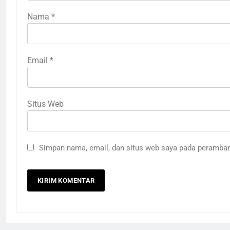
Nama
*
Email
*
Situs Web
Simpan nama, email, dan situs web saya pada peramban 