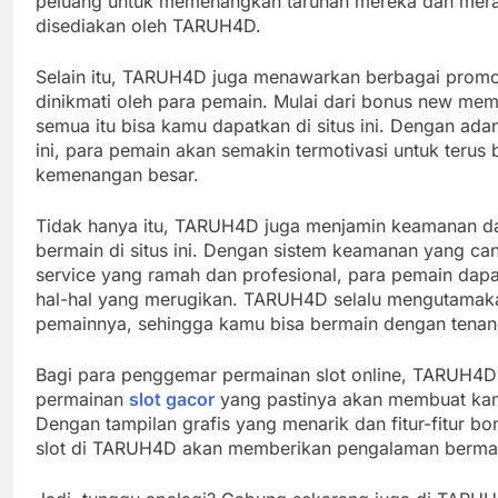
peluang untuk memenangkan taruhan mereka dan merai
disediakan oleh TARUH4D.
Selain itu, TARUH4D juga menawarkan berbagai prom
dinikmati oleh para pemain. Mulai dari bonus new mem
semua itu bisa kamu dapatkan di situs ini. Dengan 
ini, para pemain akan semakin termotivasi untuk teru
kemenangan besar.
Tidak hanya itu, TARUH4D juga menjamin keamanan d
bermain di situs ini. Dengan sistem keamanan yang ca
service yang ramah dan profesional, para pemain dapa
hal-hal yang merugikan. TARUH4D selalu mengutamak
pemainnya, sehingga kamu bisa bermain dengan tenang 
Bagi para penggemar permainan slot online, TARUH4D 
permainan
slot gacor
yang pastinya akan membuat kam
Dengan tampilan grafis yang menarik dan fitur-fitur 
slot di TARUH4D akan memberikan pengalaman bermai