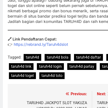
Jadi, tunggu apalagi? Gabung sekarang juga di TARUH
togel dan slot online seperti belum pernah sebelumnya. 
nikmati berbagai promo dan bonus menarik, serta ra
bermain di situs bandar prediksi togel terjitu dan banda
Jadilah bagian dari komunitas TARUH4D dan raih kem
🔗 Link Pendaftaran Cepat:
👉
https://rebrand.ly/Taruh4dslot
Tagged:
taruh4d
taruh4d bola
taruh4d daftar
taruh4d link
taruh4d login
taruh4d parlay
tar
taruh4d togel
taruh4d toto
Previous:
Next:
Navigasi
pos
TARUH4D JACKPOT SLOT YAKUZA
TARUH