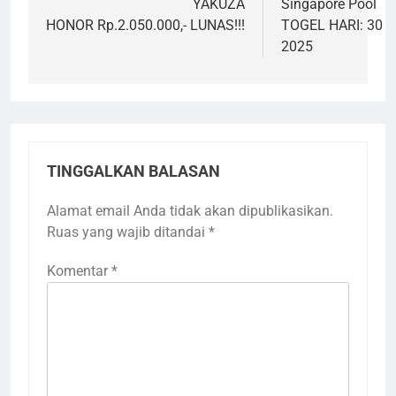
YAKUZA
Singapore Pool
HONOR Rp.2.050.000,- LUNAS!!!
TOGEL HARI: 30 A
2025
TINGGALKAN BALASAN
Alamat email Anda tidak akan dipublikasikan.
Ruas yang wajib ditandai
*
Komentar
*