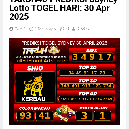
Lotto TOGEL HARI: 30 Apr
2025
0
TomJP
1 Tahun Ago
2 Mins