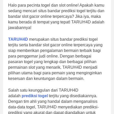
Halo para pecinta togel dan slot online! Apakah kamu
sedang mencari situs bandar prediksi togel terjitu dan
bandar slot gacor online terpercaya? Jika iya, maka
kamu berada di tempat yang tepat! TARUH4D adalah
jawabannya!
TARUH4D
merupakan situs bandar prediksi togel
terjitu serta bandar slot gacor online terpercaya yang
siap memberikan pengalaman bermain terbaik bagi
para penggemar judi online. Dengan berbagai
pasaran togel yang lengkap dan berbagai pilihan
permainan slot yang menarik, TARUH4D menjadi
pilihan utama bagi para pemain yang menginginkan
keseruan dan keuntungan dalam bermain.
Salah satu keunggulan dari TARUH4D
adalah
prediksi togel
terjitu yang disediakannya.
Dengan tim ahli yang handal dalam menganalisis
data-data togel, TARUH4D menyediakan prediksi-
prediksi yang akurat dan dapat diandalkan untuk