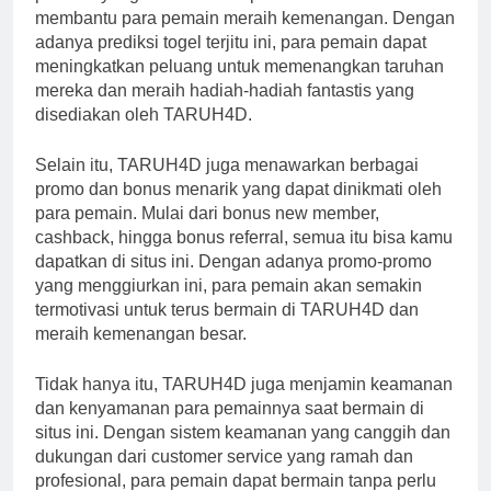
membantu para pemain meraih kemenangan. Dengan
adanya prediksi togel terjitu ini, para pemain dapat
meningkatkan peluang untuk memenangkan taruhan
mereka dan meraih hadiah-hadiah fantastis yang
disediakan oleh TARUH4D.
Selain itu, TARUH4D juga menawarkan berbagai
promo dan bonus menarik yang dapat dinikmati oleh
para pemain. Mulai dari bonus new member,
cashback, hingga bonus referral, semua itu bisa kamu
dapatkan di situs ini. Dengan adanya promo-promo
yang menggiurkan ini, para pemain akan semakin
termotivasi untuk terus bermain di TARUH4D dan
meraih kemenangan besar.
Tidak hanya itu, TARUH4D juga menjamin keamanan
dan kenyamanan para pemainnya saat bermain di
situs ini. Dengan sistem keamanan yang canggih dan
dukungan dari customer service yang ramah dan
profesional, para pemain dapat bermain tanpa perlu