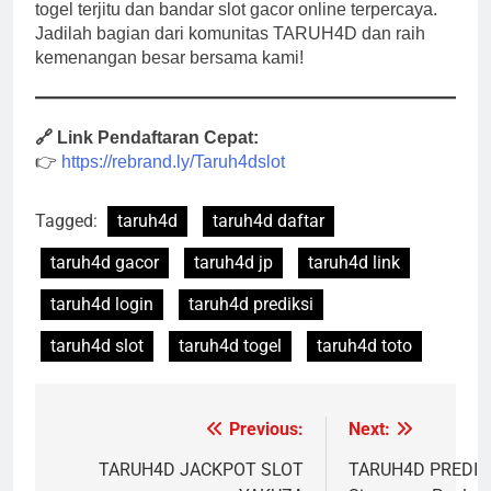
togel terjitu dan bandar slot gacor online terpercaya.
Jadilah bagian dari komunitas TARUH4D dan raih
kemenangan besar bersama kami!
🔗 Link Pendaftaran Cepat:
👉
https://rebrand.ly/Taruh4dslot
Tagged:
taruh4d
taruh4d daftar
taruh4d gacor
taruh4d jp
taruh4d link
taruh4d login
taruh4d prediksi
taruh4d slot
taruh4d togel
taruh4d toto
Previous:
Next:
Navigasi
pos
TARUH4D JACKPOT SLOT
TARUH4D PREDIK