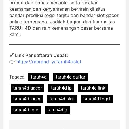
promo dan bonus menarik, serta rasakan
keamanan dan kenyamanan bermain di situs
bandar prediksi togel terjitu dan bandar slot gacor
online terpercaya. Jadilah bagian dari komunitas
TARUH4D dan raih kemenangan besar bersama
kami!
🔗 Link Pendaftaran Cepat:
👉
https://rebrand.ly/Taruh4dslot
Tagged:
taruh4d
taruh4d daftar
taruh4d gacor
taruh4d jp
taruh4d link
taruh4d login
taruh4d slot
taruh4d togel
taruh4d toto
taruh4djp