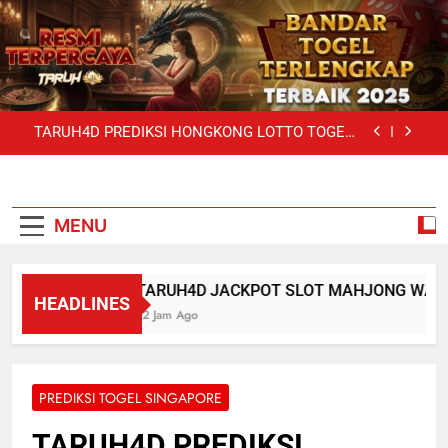
Skip
to
TARUH4D PREDIKSI SYDNEY LOTTO TOGEL : 06
content
AGUSTUS 2026
TARUH4D JACKPOT SLOT MAHJONG
WAYS Rp.19.900.000,- LUNAS!!!
TARUH4D PREDIKSI HONGKONG LOTTO TOGEL :
06 AGUSTUS 2026
TARUH4D PREDIKSI SINGAPORE TOGEL : 06
BUKTI JP
AGUSTUS 2026
SITUS PALING TERPERCAYA
TARUH4D PREDIKSI SYDNEY LOTTO TOGEL : 06
MENU
TARUH4D
DIBUMI
AGUSTUS 2026
TARUH4D JACKPOT SLOT MAHJONG
WAYS Rp.19.900.000,- LUNAS!!!
TARUH4D JACKPOT SLOT MAHJONG WAYS Rp
HEADLINES
TARUH4D PREDIKSI HONGKONG LOTTO TOGEL :
12 Jam Ago
06 AGUSTUS 2026
TARUH4D PREDIKSI SINGAPORE TOGEL : 06
AGUSTUS 2026
PREDIKSI TOGEL SINGAPORE
TARUH4D PREDIKSI SYDNEY LOTTO TOGEL : 06
AGUSTUS 2026
TARUH4D PREDIKSI