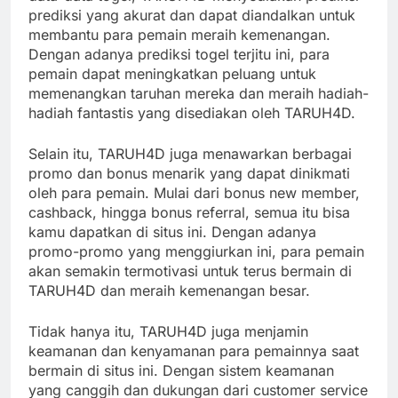
prediksi yang akurat dan dapat diandalkan untuk
membantu para pemain meraih kemenangan.
Dengan adanya prediksi togel terjitu ini, para
pemain dapat meningkatkan peluang untuk
memenangkan taruhan mereka dan meraih hadiah-
hadiah fantastis yang disediakan oleh TARUH4D.
Selain itu, TARUH4D juga menawarkan berbagai
promo dan bonus menarik yang dapat dinikmati
oleh para pemain. Mulai dari bonus new member,
cashback, hingga bonus referral, semua itu bisa
kamu dapatkan di situs ini. Dengan adanya
promo-promo yang menggiurkan ini, para pemain
akan semakin termotivasi untuk terus bermain di
TARUH4D dan meraih kemenangan besar.
Tidak hanya itu, TARUH4D juga menjamin
keamanan dan kenyamanan para pemainnya saat
bermain di situs ini. Dengan sistem keamanan
yang canggih dan dukungan dari customer service