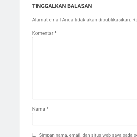
TINGGALKAN BALASAN
Alamat email Anda tidak akan dipublikasikan.
R
Komentar
*
Nama
*
Simpan nama, email, dan situs web saya pada p