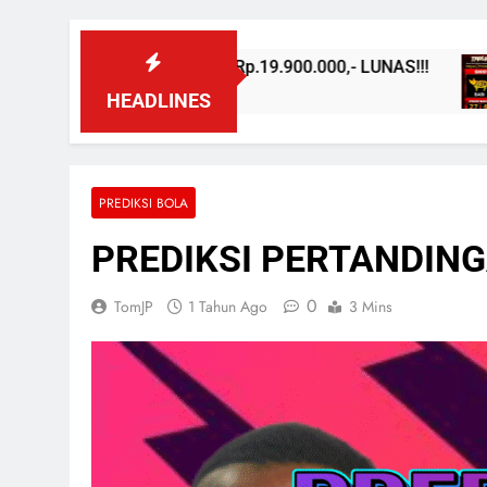
S Rp.19.900.000,- LUNAS!!!
TARUH4D PRE
3 Jam Ago
HEADLINES
PREDIKSI BOLA
PREDIKSI PERTANDIN
0
TomJP
1 Tahun Ago
3 Mins