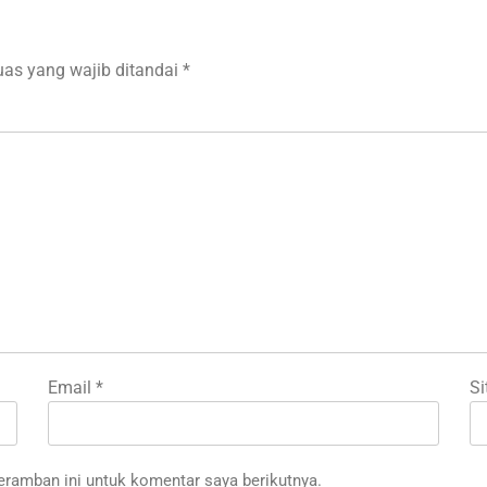
uas yang wajib ditandai
*
Email
*
Si
eramban ini untuk komentar saya berikutnya.