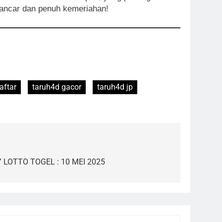
 lancar dan penuh kemeriahan!
aftar
taruh4d gacor
taruh4d jp
LOTTO TOGEL : 10 MEI 2025