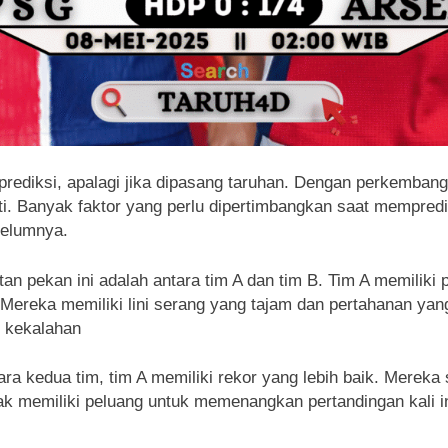
prediksi, apalagi jika dipasang taruhan. Dengan perkembanga
i. Banyak faktor yang perlu dipertimbangkan saat mempredik
belumnya.
an pekan ini adalah antara tim A dan tim B. Tim A memiliki 
ereka memiliki lini serang yang tajam dan pertahanan yan
n kekalahan
ara kedua tim, tim A memiliki rekor yang lebih baik. Mere
tidak memiliki peluang untuk memenangkan pertandingan kali