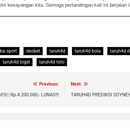
im kesayangan kita. Semoga pertandingan kali ini berjalan
ba sport
sbobet
taruh4d
taruh4d bola
taruh4d d
taruh4d togel
taruh4d toto
Previous:
Next:
 Rp.4.200.000,- LUNAS!!!
TARUH4D PREDIKSI SDYNEY 