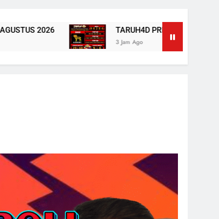
NG WAYS Rp.19.900.000,- LUNAS!!!
TARUH4D PREDIKSI SINGAPORE TOGEL : 06 AGUST
G LOTTO TOGEL : 06 AGUSTUS 2026
3 Jam Ago
INGAPORE TOGEL : 06 AGUSTUS 2026
EY LOTTO TOGEL : 06 AGUSTUS 2026