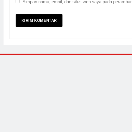
Simpan nama, email, dan situs web saya pada peramban 