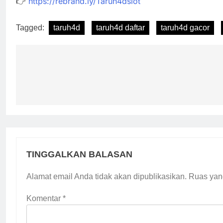
👉
https://rebrand.ly/Taruh4dslot
Tagged:
taruh4d
taruh4d daftar
taruh4d gacor
Navigasi
pos
TINGGALKAN BALASAN
Alamat email Anda tidak akan dipublikasikan.
Ruas yang
Komentar
*