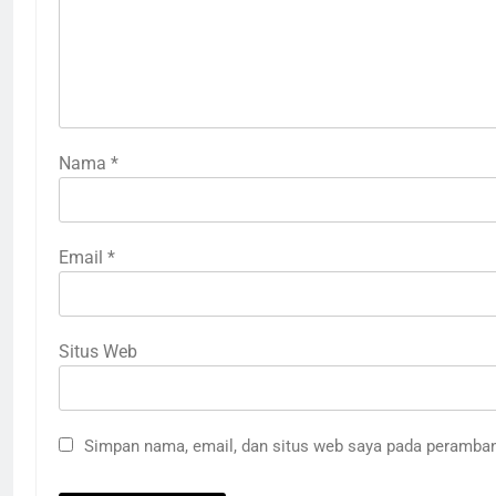
Nama
*
Email
*
Situs Web
Simpan nama, email, dan situs web saya pada peramban 