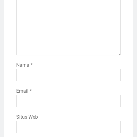
Nama
*
Email
*
Situs Web