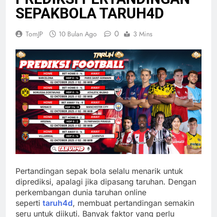
SEPAKBOLA TARUH4D
0
TomJP
10 Bulan Ago
3 Mins
Pertandingan sepak bola selalu menarik untuk
diprediksi, apalagi jika dipasang taruhan. Dengan
perkembangan dunia taruhan online
seperti
taruh4d
, membuat pertandingan semakin
seru untuk diikuti. Banyak faktor yang perlu