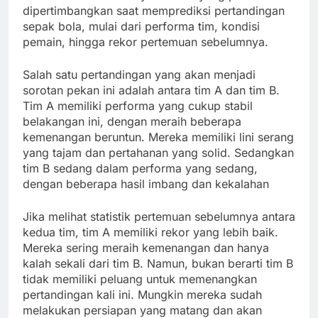
dipertimbangkan saat memprediksi pertandingan
sepak bola, mulai dari performa tim, kondisi
pemain, hingga rekor pertemuan sebelumnya.
Salah satu pertandingan yang akan menjadi
sorotan pekan ini adalah antara tim A dan tim B.
Tim A memiliki performa yang cukup stabil
belakangan ini, dengan meraih beberapa
kemenangan beruntun. Mereka memiliki lini serang
yang tajam dan pertahanan yang solid. Sedangkan
tim B sedang dalam performa yang sedang,
dengan beberapa hasil imbang dan kekalahan
Jika melihat statistik pertemuan sebelumnya antara
kedua tim, tim A memiliki rekor yang lebih baik.
Mereka sering meraih kemenangan dan hanya
kalah sekali dari tim B. Namun, bukan berarti tim B
tidak memiliki peluang untuk memenangkan
pertandingan kali ini. Mungkin mereka sudah
melakukan persiapan yang matang dan akan