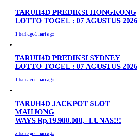
TARUH4D PREDIKSI HONGKONG
LOTTO TOGEL : 07 AGUSTUS 2026
1 hari ago
1 hari ago
TARUH4D PREDIKSI SYDNEY
LOTTO TOGEL : 07 AGUSTUS 2026
1 hari ago
1 hari ago
TARUH4D JACKPOT SLOT
MAHJONG
WAYS Rp.19.900.000,- LUNAS!!!
2 hari ago
1 hari ago