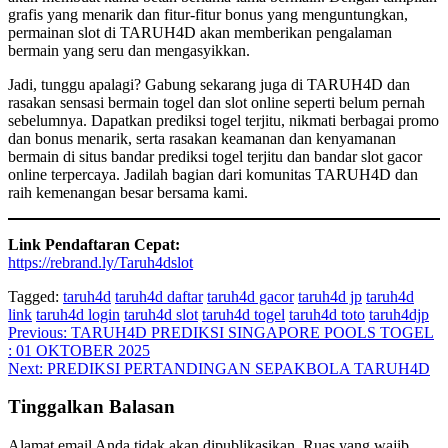
grafis yang menarik dan fitur-fitur bonus yang menguntungkan,
permainan slot di TARUH4D akan memberikan pengalaman
bermain yang seru dan mengasyikkan.
Jadi, tunggu apalagi? Gabung sekarang juga di TARUH4D dan
rasakan sensasi bermain togel dan slot online seperti belum pernah
sebelumnya. Dapatkan prediksi togel terjitu, nikmati berbagai promo
dan bonus menarik, serta rasakan keamanan dan kenyamanan
bermain di situs bandar prediksi togel terjitu dan bandar slot gacor
online terpercaya. Jadilah bagian dari komunitas TARUH4D dan
raih kemenangan besar bersama kami.
Link Pendaftaran Cepat:
https://rebrand.ly/Taruh4dslot
Tagged:
taruh4d
taruh4d daftar
taruh4d gacor
taruh4d jp
taruh4d
link
taruh4d login
taruh4d slot
taruh4d togel
taruh4d toto
taruh4djp
Navigasi
Previous:
TARUH4D PREDIKSI SINGAPORE POOLS TOGEL
: 01 OKTOBER 2025
pos
Next:
PREDIKSI PERTANDINGAN SEPAKBOLA TARUH4D
Tinggalkan Balasan
Alamat email Anda tidak akan dipublikasikan.
Ruas yang wajib