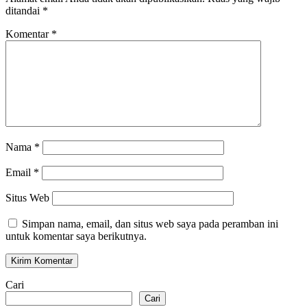
ditandai
*
Komentar
*
Nama
*
Email
*
Situs Web
Simpan nama, email, dan situs web saya pada peramban ini
untuk komentar saya berikutnya.
Cari
Cari