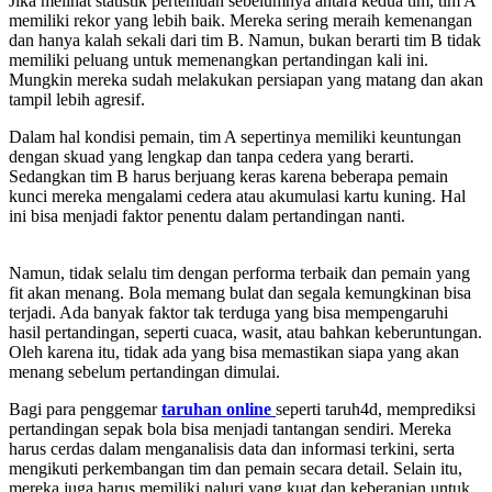
Jika melihat statistik pertemuan sebelumnya antara kedua tim, tim A
memiliki rekor yang lebih baik. Mereka sering meraih kemenangan
dan hanya kalah sekali dari tim B. Namun, bukan berarti tim B tidak
memiliki peluang untuk memenangkan pertandingan kali ini.
Mungkin mereka sudah melakukan persiapan yang matang dan akan
tampil lebih agresif.
Dalam hal kondisi pemain, tim A sepertinya memiliki keuntungan
dengan skuad yang lengkap dan tanpa cedera yang berarti.
Sedangkan tim B harus berjuang keras karena beberapa pemain
kunci mereka mengalami cedera atau akumulasi kartu kuning. Hal
ini bisa menjadi faktor penentu dalam pertandingan nanti.
Namun, tidak selalu tim dengan performa terbaik dan pemain yang
fit akan menang. Bola memang bulat dan segala kemungkinan bisa
terjadi. Ada banyak faktor tak terduga yang bisa mempengaruhi
hasil pertandingan, seperti cuaca, wasit, atau bahkan keberuntungan.
Oleh karena itu, tidak ada yang bisa memastikan siapa yang akan
menang sebelum pertandingan dimulai.
Bagi para penggemar
taruhan online
seperti taruh4d, memprediksi
pertandingan sepak bola bisa menjadi tantangan sendiri. Mereka
harus cerdas dalam menganalisis data dan informasi terkini, serta
mengikuti perkembangan tim dan pemain secara detail. Selain itu,
mereka juga harus memiliki naluri yang kuat dan keberanian untuk