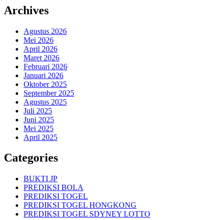
Archives
Agustus 2026
Mei 2026
April 2026
Maret 2026
Februari 2026
Januari 2026
Oktober 2025
September 2025
Agustus 2025
Juli 2025
Juni 2025
Mei 2025
April 2025
Categories
BUKTI JP
PREDIKSI BOLA
PREDIKSI TOGEL
PREDIKSI TOGEL HONGKONG
PREDIKSI TOGEL SDYNEY LOTTO