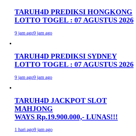
TARUH4D PREDIKSI HONGKONG
LOTTO TOGEL : 07 AGUSTUS 2026
9 jam ago
9 jam ago
TARUH4D PREDIKSI SYDNEY
LOTTO TOGEL : 07 AGUSTUS 2026
9 jam ago
9 jam ago
TARUH4D JACKPOT SLOT
MAHJONG
WAYS Rp.19.900.000,- LUNAS!!!
1 hari ago
9 jam ago