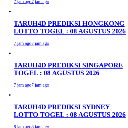
7 jam ago
7 jam ago
TARUH4D PREDIKSI HONGKONG
LOTTO TOGEL : 08 AGUSTUS 2026
7 jam ago
7 jam ago
TARUH4D PREDIKSI SINGAPORE
TOGEL : 08 AGUSTUS 2026
7 jam ago
7 jam ago
TARUH4D PREDIKSI SYDNEY
LOTTO TOGEL : 08 AGUSTUS 2026
8 jam ago
8 jam ago