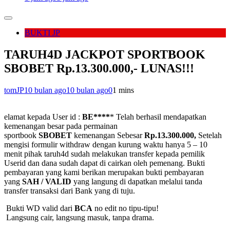
BUKTI JP
TARUH4D JACKPOT SPORTBOOK
SBOBET Rp.13.300.000,- LUNAS!!!
tomJP
10 bulan ago
10 bulan ago
0
1 mins
elamat kepada User id :
BE****
* Telah berhasil mendapatkan
kemenangan besar pada permainan
sportbook
SBOBET
kemenangan Sebesar
Rp.13.300.000,
Setelah
mengisi formulir withdraw dengan kurung waktu hanya 5 – 10
menit pihak taruh4d sudah melakukan transfer kepada pemilik
Userid dan dana sudah dapat di cairkan oleh pemenang. Bukti
pembayaran yang kami berikan merupakan bukti pembayaran
yang
SAH / VALID
yang langung di dapatkan melalui tanda
transfer transaksi dari Bank yang di tuju.
Bukti WD valid dari
BCA
no edit no tipu-tipu!
Langsung cair, langsung masuk, tanpa drama.