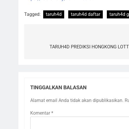
Tagged:
taruh4d
taruh4d daftar
taruh4d 
Navigasi
pos
TARUH4D PREDIKSI HONGKONG LOTTO
TINGGALKAN BALASAN
Alamat email Anda tidak akan dipublikasikan.
R
Komentar
*