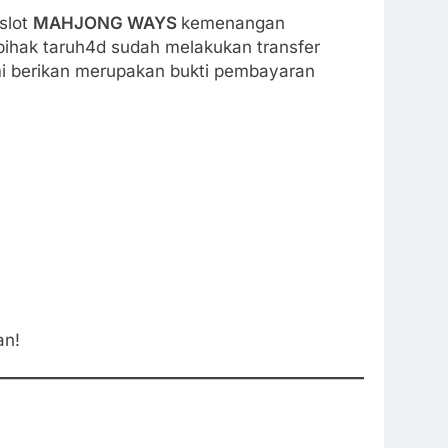
slot
MAHJONG WAYS
kemenangan
pihak taruh4d sudah melakukan transfer
mi berikan merupakan bukti pembayaran
an!