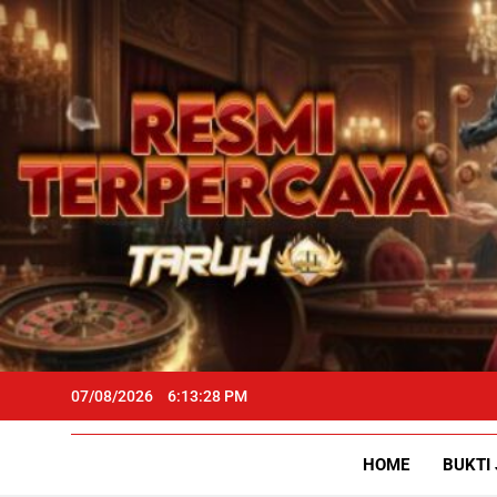
Skip
to
content
07/08/2026
6:13:29 PM
BU
SITUS PA
HOME
BUKTI 