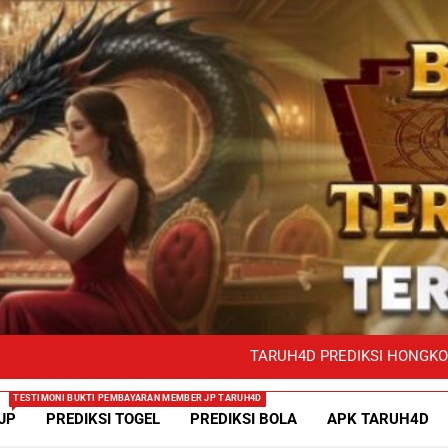
TARUH4D PREDIKSI SYDN
TARUH4D JACKPOT SLOT MAHJO
TARUH4D PREDIKSI HONGKON
KTI JP TARUH4D
TARUH4D PREDIKSI S
TESTIMONI BUKTI PEMBAYARAN MEMBER JP TARUH4D
LING TERPERCAYA DIBUMI
JP
PREDIKSI TOGEL
PREDIKSI BOLA
APK TARUH4D
TARUH4D PREDIKSI SYDN