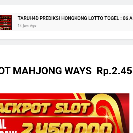
TARUH4D JACKPOT SLOT MAHJO
4D PREDIKSI HONGKONG LOTTO TOGEL : 06 AGUSTUS 2026
TARUH4D PREDIKSI HONGKON
Ago
TARUH4D PREDIKSI S
TARUH4D PREDIKSI SYDN
T MAHJONG WAYS Rp.2.450.