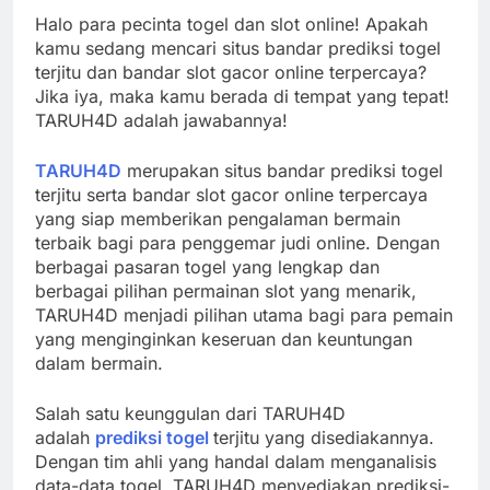
Halo para pecinta togel dan slot online! Apakah
kamu sedang mencari situs bandar prediksi togel
terjitu dan bandar slot gacor online terpercaya?
Jika iya, maka kamu berada di tempat yang tepat!
TARUH4D adalah jawabannya!
TARUH4D
merupakan situs bandar prediksi togel
terjitu serta bandar slot gacor online terpercaya
yang siap memberikan pengalaman bermain
terbaik bagi para penggemar judi online. Dengan
berbagai pasaran togel yang lengkap dan
berbagai pilihan permainan slot yang menarik,
TARUH4D menjadi pilihan utama bagi para pemain
yang menginginkan keseruan dan keuntungan
dalam bermain.
Salah satu keunggulan dari TARUH4D
adalah
prediksi togel
terjitu yang disediakannya.
Dengan tim ahli yang handal dalam menganalisis
data-data togel, TARUH4D menyediakan prediksi-