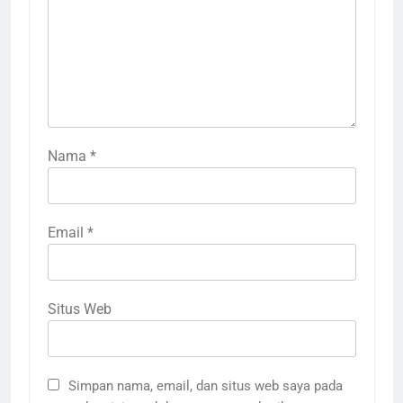
Nama
*
Email
*
Situs Web
Simpan nama, email, dan situs web saya pada