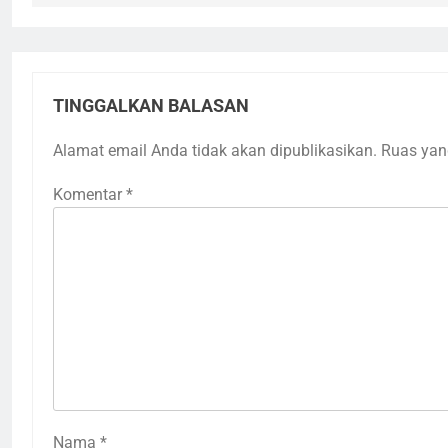
TINGGALKAN BALASAN
Alamat email Anda tidak akan dipublikasikan.
Ruas yan
Komentar
*
Nama
*