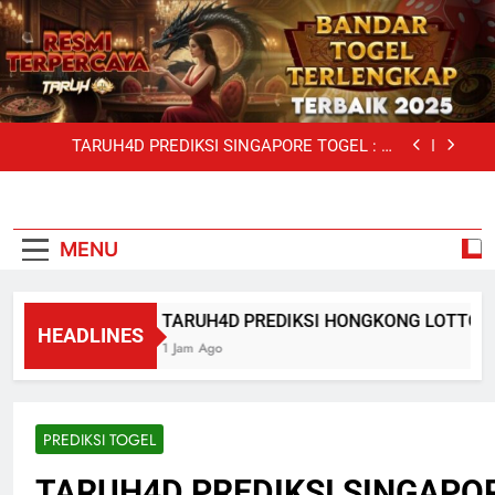
Skip
to
TARUH4D JACKPOT SLOT MAHJONG WAYS
content
2 Rp.4.020.000,- LUNAS!!!
TARUH4D PREDIKSI HONGKONG LOTTO TOGEL :
09 AGUSTUS 2026
TARUH4D PREDIKSI SINGAPORE TOGEL : 09
AGUSTUS 2026
TARUH4D PREDIKSI SYDNEY LOTTO TOGEL : 09
BUKTI JP
AGUSTUS 2026
SITUS PALING TERPERCAYA
TARUH4D JACKPOT SLOT MAHJONG WAYS
MENU
TARUH4D
DIBUMI
2 Rp.4.020.000,- LUNAS!!!
TARUH4D PREDIKSI HONGKONG LOTTO TOGEL :
09 AGUSTUS 2026
TARUH4D PREDIKSI HONGKONG LOTTO TOG
HEADLINES
TARUH4D PREDIKSI SINGAPORE TOGEL : 09
1 Jam Ago
AGUSTUS 2026
TARUH4D PREDIKSI SYDNEY LOTTO TOGEL : 09
AGUSTUS 2026
PREDIKSI TOGEL
TARUH4D JACKPOT SLOT MAHJONG WAYS
2 Rp.4.020.000,- LUNAS!!!
TARUH4D PREDIKSI SINGAPOR