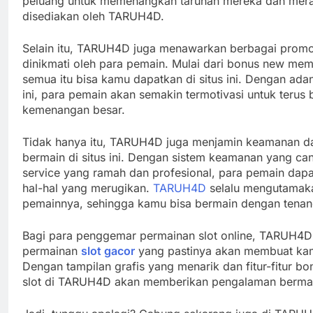
peluang untuk memenangkan taruhan mereka dan merai
disediakan oleh TARUH4D.
Selain itu, TARUH4D juga menawarkan berbagai prom
dinikmati oleh para pemain. Mulai dari bonus new mem
semua itu bisa kamu dapatkan di situs ini. Dengan 
ini, para pemain akan semakin termotivasi untuk teru
kemenangan besar.
Tidak hanya itu, TARUH4D juga menjamin keamanan d
bermain di situs ini. Dengan sistem keamanan yang ca
service yang ramah dan profesional, para pemain dapa
hal-hal yang merugikan.
TARUH4D
selalu mengutamak
pemainnya, sehingga kamu bisa bermain dengan tenang 
Bagi para penggemar permainan slot online, TARUH4D 
permainan
slot gacor
yang pastinya akan membuat kam
Dengan tampilan grafis yang menarik dan fitur-fitur 
slot di TARUH4D akan memberikan pengalaman bermai