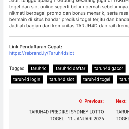
Jadi, tunggu apalagi? Gabung sekarang juga di TARUH
togel dan slot online seperti belum pernah sebelumnya. 
nikmati berbagai promo dan bonus menarik, serta ra
bermain di situs bandar prediksi togel terjitu dan banda
Jadilah bagian dari komunitas TARUH4D dan raih kem
Link Pendaftaran Cepat:
https://rebrand.ly/Taruh4dslot
Tagged:
taruh4d
taruh4d daftar
taruh4d gacor
taruh4d login
taruh4d slot
taruh4d togel
taru
Previous:
Next:
Navigasi
pos
TARUH4D PREDIKSI SYDNEY LOTTO
TARU
TOGEL : 11 JANUARI 2026
TOGEL