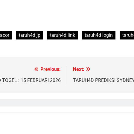
gacor
taruh4d jp
taruh4d link
taruh4d login
taruh
Previous:
Next:
TOGEL : 15 FEBRUARI 2026
TARUH4D PREDIKSI SYDNEY