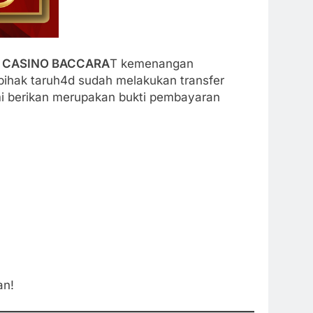
n
CASINO BACCARA
T kemenangan
pihak taruh4d sudah melakukan transfer
mi berikan merupakan bukti pembayaran
an!