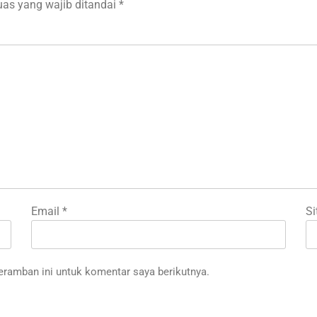
uas yang wajib ditandai
*
Email
*
Si
eramban ini untuk komentar saya berikutnya.