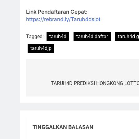
Link Pendaftaran Cepat:
https://rebrand.ly/Taruh4dslot
Tagged:
taruh4d
taruh4d daftar
taruh4d 
taruh4djp
Navigasi
pos
TARUH4D PREDIKSI HONGKONG LOTTO 
TINGGALKAN BALASAN