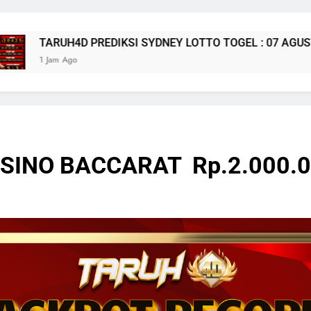
TARUH4D PREDIKSI HONGKON
UH4D PREDIKSI SYDNEY LOTTO TOGEL : 07 AGUSTUS 2026
TARUH4D PREDIKSI SYDN
m Ago
TARUH4D JACKPOT SLOT MAHJO
TARUH4D PREDIKSI HONGKON
INO BACCARAT Rp.2.000.000