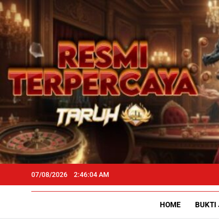
Skip
to
content
07/08/2026
2:46:05 AM
BU
SITUS PA
HOME
BUKTI 