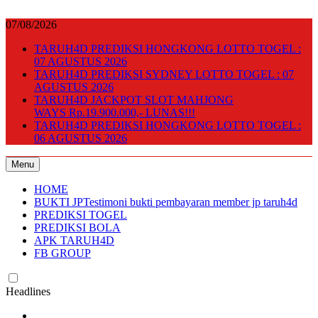
Skip
to
07/08/2026
content
TARUH4D PREDIKSI HONGKONG LOTTO TOGEL :
07 AGUSTUS 2026
TARUH4D PREDIKSI SYDNEY LOTTO TOGEL : 07
AGUSTUS 2026
TARUH4D JACKPOT SLOT MAHJONG
WAYS Rp.19.900.000,- LUNAS!!!
TARUH4D PREDIKSI HONGKONG LOTTO TOGEL :
06 AGUSTUS 2026
Menu
BUKTI JP TARUH4D
SITUS PALING TERPERCAYA DIBUMI
HOME
BUKTI JP
Testimoni bukti pembayaran member jp taruh4d
PREDIKSI TOGEL
PREDIKSI BOLA
APK TARUH4D
FB GROUP
Headlines