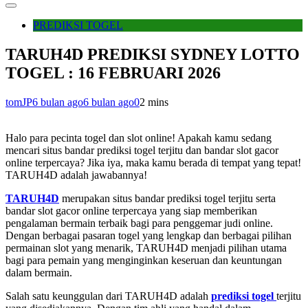
PREDIKSI TOGEL
TARUH4D PREDIKSI SYDNEY LOTTO
TOGEL : 16 FEBRUARI 2026
tomJP
6 bulan ago
6 bulan ago
0
2 mins
Halo para pecinta togel dan slot online! Apakah kamu sedang
mencari situs bandar prediksi togel terjitu dan bandar slot gacor
online terpercaya? Jika iya, maka kamu berada di tempat yang tepat!
TARUH4D adalah jawabannya!
TARUH4D
merupakan situs bandar prediksi togel terjitu serta
bandar slot gacor online terpercaya yang siap memberikan
pengalaman bermain terbaik bagi para penggemar judi online.
Dengan berbagai pasaran togel yang lengkap dan berbagai pilihan
permainan slot yang menarik, TARUH4D menjadi pilihan utama
bagi para pemain yang menginginkan keseruan dan keuntungan
dalam bermain.
Salah satu keunggulan dari TARUH4D adalah
prediksi togel
terjitu