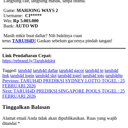
Langsung cair, langsung masuk, tanpa drama.
Game:
MAHJONG WAYS
2
Username:
CI*****
Win:
Rp 5.003.000
Bank:
AUTO WD
Masih mikir buat daftar? Nih buktinya cuan
terus
TARUH4D!
Gaskan sebelum gacornya pindah tangan!
Link Pendaftaran Cepat:
https://rebrand.ly/Taruh4dslot
Tagged:
taruh4d
taruh4d daftar
taruh4d gacor
taruh4d jp
taruh4d
link
taruh4d login
taruh4d slot
taruh4d togel
taruh4d toto
taruh4djp
Navigasi
Previous:
TARUH4D PREDIKSI SYDNEY LOTTO TOGEL : 25
FEBRUARI 2026
pos
Next:
TARUH4D PREDIKSI SINGAPORE POOLS TOGEL : 25
FEBRUARI 2026
Tinggalkan Balasan
Alamat email Anda tidak akan dipublikasikan.
Ruas yang wajib
ditandai
*