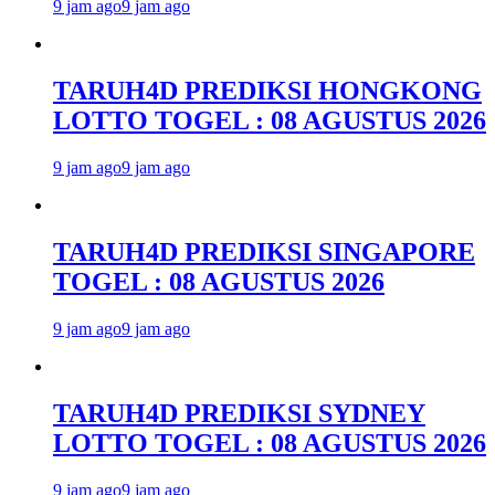
9 jam ago
9 jam ago
TARUH4D PREDIKSI HONGKONG
LOTTO TOGEL : 08 AGUSTUS 2026
9 jam ago
9 jam ago
TARUH4D PREDIKSI SINGAPORE
TOGEL : 08 AGUSTUS 2026
9 jam ago
9 jam ago
TARUH4D PREDIKSI SYDNEY
LOTTO TOGEL : 08 AGUSTUS 2026
9 jam ago
9 jam ago