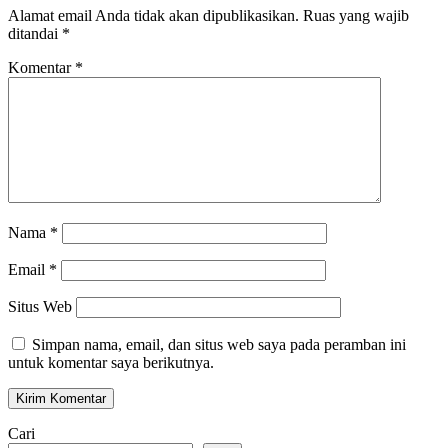
Alamat email Anda tidak akan dipublikasikan.
Ruas yang wajib
ditandai
*
Komentar
*
Nama
*
Email
*
Situs Web
Simpan nama, email, dan situs web saya pada peramban ini
untuk komentar saya berikutnya.
Cari