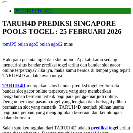
PREDIKSI TOGEL
TARUH4D PREDIKSI SINGAPORE
POOLS TOGEL : 25 FEBRUARI 2026
tomJP
5 bulan ago
5 bulan ago
0
2 mins
Halo para pecinta togel dan slot online! Apakah kamu sedang
mencari situs bandar prediksi togel terjitu dan bandar slot gacor
online terpercaya? Jika iya, maka kamu berada di tempat yang tepat!
TARUH4D adalah jawabannya!
TARUH4D
merupakan situs bandar prediksi togel terjitu serta
bandar slot gacor online terpercaya yang siap memberikan
pengalaman bermain terbaik bagi para penggemar judi online.
Dengan berbagai pasaran togel yang lengkap dan berbagai pilihan
permainan slot yang menarik, TARUH4D menjadi pilihan utama
bagi para pemain yang menginginkan keseruan dan keuntungan
dalam bermain.
Salah satu keunggulan dari TARUH4D adalah
prediksi togel
terjitu