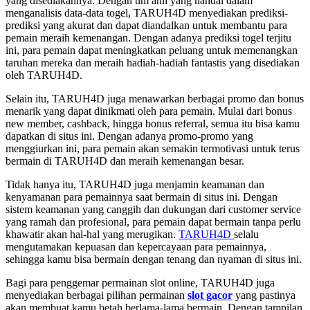
yang disediakannya. Dengan tim ahli yang handal dalam
menganalisis data-data togel, TARUH4D menyediakan prediksi-
prediksi yang akurat dan dapat diandalkan untuk membantu para
pemain meraih kemenangan. Dengan adanya prediksi togel terjitu
ini, para pemain dapat meningkatkan peluang untuk memenangkan
taruhan mereka dan meraih hadiah-hadiah fantastis yang disediakan
oleh TARUH4D.
Selain itu, TARUH4D juga menawarkan berbagai promo dan bonus
menarik yang dapat dinikmati oleh para pemain. Mulai dari bonus
new member, cashback, hingga bonus referral, semua itu bisa kamu
dapatkan di situs ini. Dengan adanya promo-promo yang
menggiurkan ini, para pemain akan semakin termotivasi untuk terus
bermain di TARUH4D dan meraih kemenangan besar.
Tidak hanya itu, TARUH4D juga menjamin keamanan dan
kenyamanan para pemainnya saat bermain di situs ini. Dengan
sistem keamanan yang canggih dan dukungan dari customer service
yang ramah dan profesional, para pemain dapat bermain tanpa perlu
khawatir akan hal-hal yang merugikan.
TARUH4D
selalu
mengutamakan kepuasan dan kepercayaan para pemainnya,
sehingga kamu bisa bermain dengan tenang dan nyaman di situs ini.
Bagi para penggemar permainan slot online, TARUH4D juga
menyediakan berbagai pilihan permainan
slot gacor
yang pastinya
akan membuat kamu betah berlama-lama bermain. Dengan tampilan