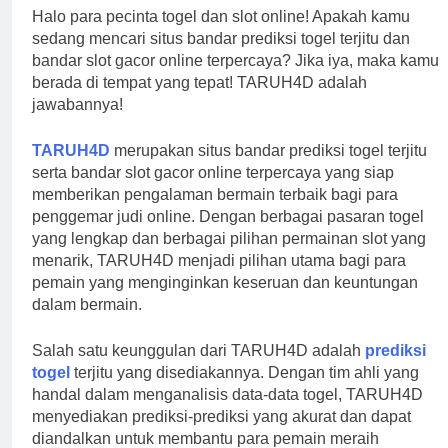
Halo para pecinta togel dan slot online! Apakah kamu
sedang mencari situs bandar prediksi togel terjitu dan
bandar slot gacor online terpercaya? Jika iya, maka kamu
berada di tempat yang tepat! TARUH4D adalah
jawabannya!
TARUH4D
merupakan situs bandar prediksi togel terjitu
serta bandar slot gacor online terpercaya yang siap
memberikan pengalaman bermain terbaik bagi para
penggemar judi online. Dengan berbagai pasaran togel
yang lengkap dan berbagai pilihan permainan slot yang
menarik, TARUH4D menjadi pilihan utama bagi para
pemain yang menginginkan keseruan dan keuntungan
dalam bermain.
Salah satu keunggulan dari TARUH4D adalah
prediksi
togel
terjitu yang disediakannya. Dengan tim ahli yang
handal dalam menganalisis data-data togel, TARUH4D
menyediakan prediksi-prediksi yang akurat dan dapat
diandalkan untuk membantu para pemain meraih