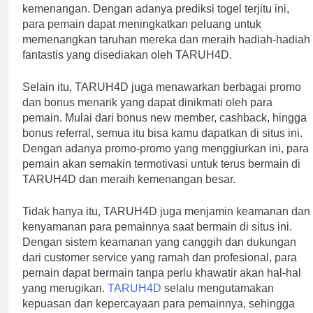
kemenangan. Dengan adanya prediksi togel terjitu ini,
para pemain dapat meningkatkan peluang untuk
memenangkan taruhan mereka dan meraih hadiah-hadiah
fantastis yang disediakan oleh TARUH4D.
Selain itu, TARUH4D juga menawarkan berbagai promo
dan bonus menarik yang dapat dinikmati oleh para
pemain. Mulai dari bonus new member, cashback, hingga
bonus referral, semua itu bisa kamu dapatkan di situs ini.
Dengan adanya promo-promo yang menggiurkan ini, para
pemain akan semakin termotivasi untuk terus bermain di
TARUH4D dan meraih kemenangan besar.
Tidak hanya itu, TARUH4D juga menjamin keamanan dan
kenyamanan para pemainnya saat bermain di situs ini.
Dengan sistem keamanan yang canggih dan dukungan
dari customer service yang ramah dan profesional, para
pemain dapat bermain tanpa perlu khawatir akan hal-hal
yang merugikan.
TARUH4D
selalu mengutamakan
kepuasan dan kepercayaan para pemainnya, sehingga